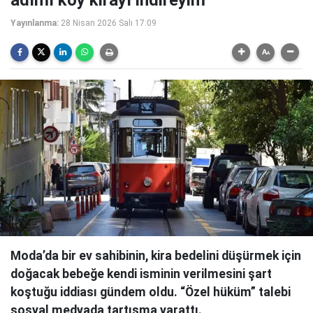
adımı koy kirayı indireyim'
Yayınlanma:
28 Nisan 2026 Salı 17:09
Moda’da bir ev sahibinin, kira bedelini düşürmek için
doğacak bebeğe kendi isminin verilmesini şart
koştuğu iddiası gündem oldu. “Özel hüküm” talebi
sosyal medyada tartışma yarattı.