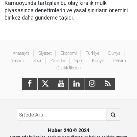
Kamuoyunda tartışılan bu olay, kiralık mülk
piyasasında denetimlerin ve yasal sınırların önemini
bir kez daha gündeme taşıdı.
Anasayfa
Siyaset
Ekonomi
Türkiye
Dünya
Yaşam
Spor
Yazarlar
Spor
Künye
İletişim
Gizlilik İlkeleri
Haber 240
© 2024