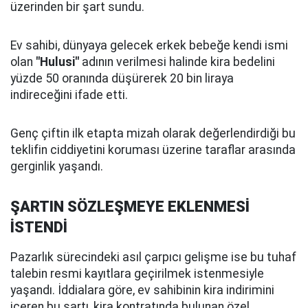
üzerinden bir şart sundu.
Ev sahibi, dünyaya gelecek erkek bebeğe kendi ismi
olan
"Hulusi"
adının verilmesi halinde kira bedelini
yüzde 50 oranında düşürerek 20 bin liraya
indireceğini ifade etti.
Genç çiftin ilk etapta mizah olarak değerlendirdiği bu
teklifin ciddiyetini koruması üzerine taraflar arasında
gerginlik yaşandı.
ŞARTIN SÖZLEŞMEYE EKLENMESİ
İSTENDİ
Pazarlık sürecindeki asıl çarpıcı gelişme ise bu tuhaf
talebin resmi kayıtlara geçirilmek istenmesiyle
yaşandı. İddialara göre, ev sahibinin kira indirimini
içeren bu şartı, kira kontratında bulunan özel