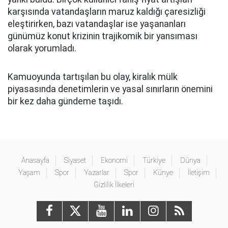
karşısında vatandaşların maruz kaldığı çaresizliği
eleştirirken, bazı vatandaşlar ise yaşananları
günümüz konut krizinin trajikomik bir yansıması
olarak yorumladı.
Kamuoyunda tartışılan bu olay, kiralık mülk
piyasasında denetimlerin ve yasal sınırların önemini
bir kez daha gündeme taşıdı.
Anasayfa
Siyaset
Ekonomi
Türkiye
Dünya
Yaşam
Spor
Yazarlar
Spor
Künye
İletişim
Gizlilik İlkeleri