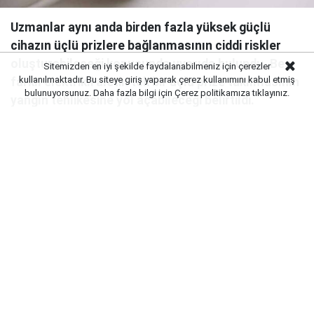
Uzmanlar aynı anda birden fazla yüksek güçlü
cihazın üçlü prizlere bağlanmasının ciddi riskler
oluşturabileceği konusunda uyarıda bulundu. Beş
Sitemizden en iyi şekilde faydalanabilmeniz için çerezler
kullanılmaktadır. Bu siteye giriş yaparak çerez kullanımını kabul etmiş
farklı elektrikli aletin tek bir üçlü prize takılmasının
bulunuyorsunuz. Daha fazla bilgi için
Çerez politikamıza
tıklayınız.
yangın tehlikesine yol açabileceği belirtildi.
Uzmanlar, ev ve iş yerlerinde yaygın olarak kullanılan
üçlü prizlerin bilinçsiz kullanımının ciddi riskler
doğurabileceği konusunda uyarıyor. Özellikle yüksek
güç tüketen bazı cihazların üçlü prizlere bağlanması,
yangın ve elektrik arızası ihtimalini artırıyor.
YÜKSEK GÜÇ TÜKETEN CİHAZLAR RİSK
OLUŞTURUYOR
Uzmanlara göre klima, elektrikli ısıtıcı, çamaşır
makinesi, bulaşık makinesi ve fırın gibi cihazlar