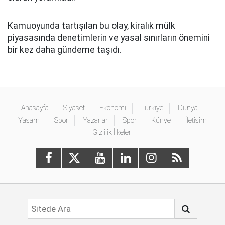
Kamuoyunda tartışılan bu olay, kiralık mülk
piyasasında denetimlerin ve yasal sınırların önemini
bir kez daha gündeme taşıdı.
Anasayfa
Siyaset
Ekonomi
Türkiye
Dünya
Yaşam
Spor
Yazarlar
Spor
Künye
İletişim
Gizlilik İlkeleri