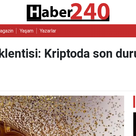
agazin
Yaşam
Yazarlar
klentisi: Kriptoda son du