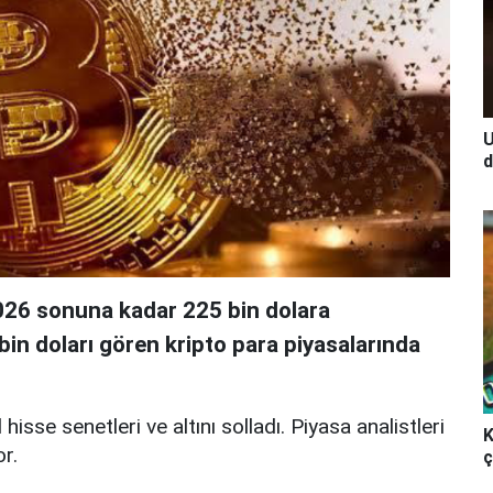
U
d
26 sonuna kadar 225 bin dolara
in doları gören kripto para piyasalarında
 hisse senetleri ve altını solladı. Piyasa analistleri
K
r.
ç