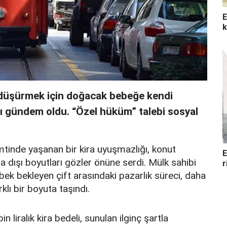
E
k
i düşürmek için doğacak bebeğe kendi
sı gündem oldu. “Özel hüküm” talebi sosyal
mtinde yaşanan bir kira uyuşmazlığı, konut
E
a dışı boyutları gözler önüne serdi. Mülk sahibi
r
ebek bekleyen çift arasındaki pazarlık süreci, daha
klı bir boyuta taşındı.
in liralık kira bedeli, sunulan ilginç şartla