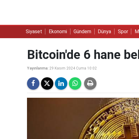
Siyaset
Ekonomi
Gündem
Dünya
Spor
M
Bitcoin'de 6 hane be
Yayınlanma:
29 Kasım 2024 Cuma 10:02