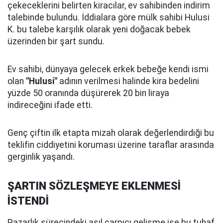
çekeceklerini belirten kiracılar, ev sahibinden indirim
talebinde bulundu. İddialara göre mülk sahibi Hulusi
K. bu talebe karşılık olarak yeni doğacak bebek
üzerinden bir şart sundu.
Ev sahibi, dünyaya gelecek erkek bebeğe kendi ismi
olan
"Hulusi"
adının verilmesi halinde kira bedelini
yüzde 50 oranında düşürerek 20 bin liraya
indireceğini ifade etti.
Genç çiftin ilk etapta mizah olarak değerlendirdiği bu
teklifin ciddiyetini koruması üzerine taraflar arasında
gerginlik yaşandı.
ŞARTIN SÖZLEŞMEYE EKLENMESİ
İSTENDİ
Pazarlık sürecindeki asıl çarpıcı gelişme ise bu tuhaf