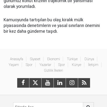
günümüz konut krizinin trajikomik bir yansıması
olarak yorumladı.
Kamuoyunda tartışılan bu olay, kiralık mülk
piyasasında denetimlerin ve yasal sınırların önemini
bir kez daha gündeme taşıdı.
Anasayfa
Siyaset
Ekonomi
Türkiye
Dünya
Yaşam
Spor
Yazarlar
Spor
Künye
İletişim
Gizlilik İlkeleri