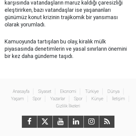
karşısında vatandaşların maruz kaldığı çaresizliği
eleştirirken, bazı vatandaşlar ise yaşananları
günümüz konut krizinin trajikomik bir yansıması
olarak yorumladı.
Kamuoyunda tartışılan bu olay, kiralık mülk
piyasasında denetimlerin ve yasal sınırların önemini
bir kez daha gündeme taşıdı.
Anasayfa
Siyaset
Ekonomi
Türkiye
Dünya
Yaşam
Spor
Yazarlar
Spor
Künye
İletişim
Gizlilik İlkeleri