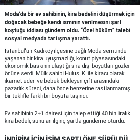
Moda’da bir ev sahibinin, kira bedelini düşürmek için
doğacak bebeğe kendi isminin verilmesini şart
koştuğu iddiası gündem oldu. “Özel hüküm” talebi
sosyal medyada tartışma yarattı.
İstanbul'un Kadıköy ilçesine bağlı Moda semtinde
yaşanan bir kira uyuşmazlığı, konut piyasasındaki
ekonomik baskının ulaştığı sıra dışı boyutları gözler
önüne serdi. Mülk sahibi Hulusi K. ile kiracı olarak
ikamet eden ve bebek bekleyen çift arasındaki
pazarlık süreci, daha önce benzerine rastlanmamış
bir teklifle farklı bir boyuta taşındı.
Ev sahibinin 2+1 dairesi için talep ettiği 40 bin liralık
kira bedeli, sunulan ilginç şartla gündeme oturdu.
İNDİRİM İÇİN İSİM ŞARTI ÖNE SÜRÜLDÜ