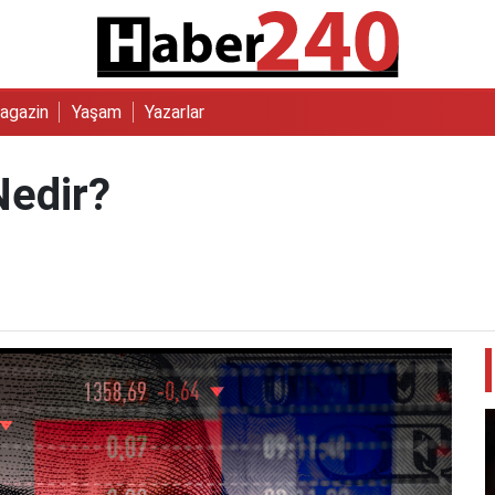
agazin
Yaşam
Yazarlar
edir?