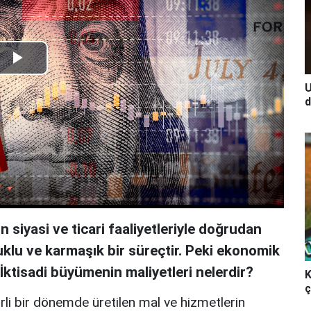
Play
U
Video
d
 siyasi ve ticari faaliyetleriyle doğrudan
uklu ve karmaşık bir süreçtir. Peki ekonomik
ktisadi büyümenin maliyetleri nelerdir?
K
ç
rli bir dönemde üretilen mal ve hizmetlerin