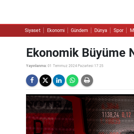
Siyaset
Ekonomi
Gündem
Dünya
Spor
M
Ekonomik Büyüme N
Yayınlanma:
01 Temmuz 2024 Pazartesi 17:25