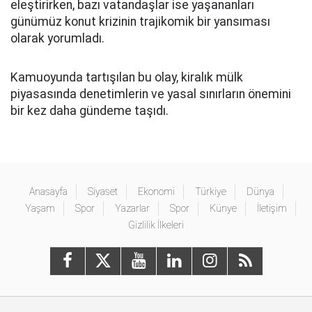
eleştirirken, bazı vatandaşlar ise yaşananları
günümüz konut krizinin trajikomik bir yansıması
olarak yorumladı.
Kamuoyunda tartışılan bu olay, kiralık mülk
piyasasında denetimlerin ve yasal sınırların önemini
bir kez daha gündeme taşıdı.
Anasayfa
Siyaset
Ekonomi
Türkiye
Dünya
Yaşam
Spor
Yazarlar
Spor
Künye
İletişim
Gizlilik İlkeleri