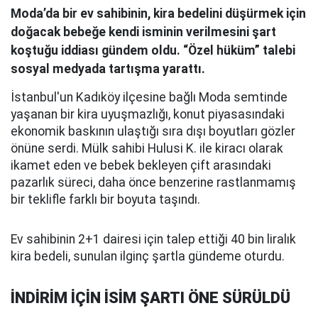
Moda’da bir ev sahibinin, kira bedelini düşürmek için
doğacak bebeğe kendi isminin verilmesini şart
koştuğu iddiası gündem oldu. “Özel hüküm” talebi
sosyal medyada tartışma yarattı.
İstanbul'un Kadıköy ilçesine bağlı Moda semtinde
yaşanan bir kira uyuşmazlığı, konut piyasasındaki
ekonomik baskının ulaştığı sıra dışı boyutları gözler
önüne serdi. Mülk sahibi Hulusi K. ile kiracı olarak
ikamet eden ve bebek bekleyen çift arasındaki
pazarlık süreci, daha önce benzerine rastlanmamış
bir teklifle farklı bir boyuta taşındı.
Ev sahibinin 2+1 dairesi için talep ettiği 40 bin liralık
kira bedeli, sunulan ilginç şartla gündeme oturdu.
İNDİRİM İÇİN İSİM ŞARTI ÖNE SÜRÜLDÜ