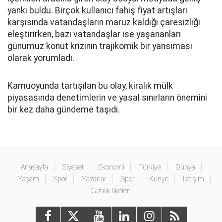
yankı buldu. Birçok kullanıcı fahiş fiyat artışları
karşısında vatandaşların maruz kaldığı çaresizliği
eleştirirken, bazı vatandaşlar ise yaşananları
günümüz konut krizinin trajikomik bir yansıması
olarak yorumladı.
Kamuoyunda tartışılan bu olay, kiralık mülk
piyasasında denetimlerin ve yasal sınırların önemini
bir kez daha gündeme taşıdı.
Anasayfa
Siyaset
Ekonomi
Türkiye
Dünya
Yaşam
Spor
Yazarlar
Spor
Künye
İletişim
Gizlilik İlkeleri