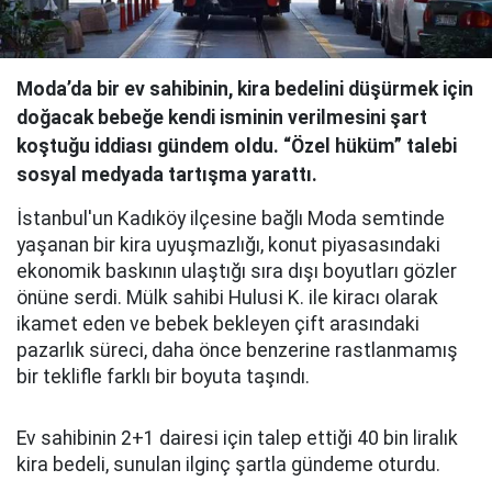
Moda’da bir ev sahibinin, kira bedelini düşürmek için
doğacak bebeğe kendi isminin verilmesini şart
koştuğu iddiası gündem oldu. “Özel hüküm” talebi
sosyal medyada tartışma yarattı.
İstanbul'un Kadıköy ilçesine bağlı Moda semtinde
yaşanan bir kira uyuşmazlığı, konut piyasasındaki
ekonomik baskının ulaştığı sıra dışı boyutları gözler
önüne serdi. Mülk sahibi Hulusi K. ile kiracı olarak
ikamet eden ve bebek bekleyen çift arasındaki
pazarlık süreci, daha önce benzerine rastlanmamış
bir teklifle farklı bir boyuta taşındı.
Ev sahibinin 2+1 dairesi için talep ettiği 40 bin liralık
kira bedeli, sunulan ilginç şartla gündeme oturdu.