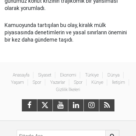
günümüz konut krizinin trajikomik bir yansıması
olarak yorumladı.
Kamuoyunda tartışılan bu olay, kiralık mülk
piyasasında denetimlerin ve yasal sınırların önemini
bir kez daha gündeme taşıdı.
Anasayfa
Siyaset
Ekonomi
Türkiye
Dünya
Yaşam
Spor
Yazarlar
Spor
Künye
İletişim
Gizlilik İlkeleri