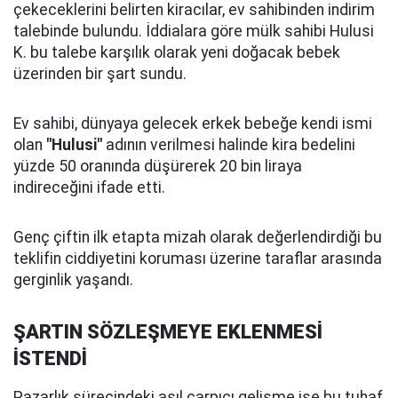
çekeceklerini belirten kiracılar, ev sahibinden indirim
talebinde bulundu. İddialara göre mülk sahibi Hulusi
K. bu talebe karşılık olarak yeni doğacak bebek
üzerinden bir şart sundu.
Ev sahibi, dünyaya gelecek erkek bebeğe kendi ismi
olan
"Hulusi"
adının verilmesi halinde kira bedelini
yüzde 50 oranında düşürerek 20 bin liraya
indireceğini ifade etti.
Genç çiftin ilk etapta mizah olarak değerlendirdiği bu
teklifin ciddiyetini koruması üzerine taraflar arasında
gerginlik yaşandı.
ŞARTIN SÖZLEŞMEYE EKLENMESİ
İSTENDİ
Pazarlık sürecindeki asıl çarpıcı gelişme ise bu tuhaf