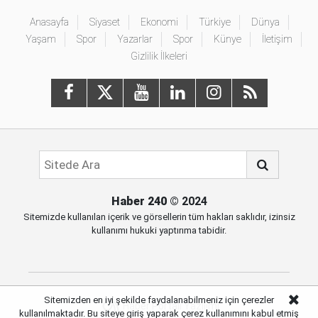
Anasayfa
Siyaset
Ekonomi
Türkiye
Dünya
Yaşam
Spor
Yazarlar
Spor
Künye
İletişim
Gizlilik İlkeleri
Haber 240
© 2024
Sitemizde kullanılan içerik ve görsellerin tüm hakları saklıdır, izinsiz
kullanımı hukuki yaptırıma tabidir.
Sitemizden en iyi şekilde faydalanabilmeniz için çerezler
Haber Portalı Yazılımı
kullanılmaktadır. Bu siteye giriş yaparak çerez kullanımını kabul etmiş