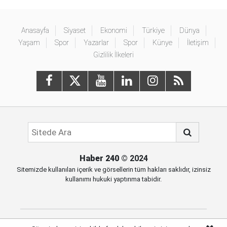
Anasayfa
Siyaset
Ekonomi
Türkiye
Dünya
Yaşam
Spor
Yazarlar
Spor
Künye
İletişim
Gizlilik İlkeleri
Haber 240
© 2024
Sitemizde kullanılan içerik ve görsellerin tüm hakları saklıdır, izinsiz
kullanımı hukuki yaptırıma tabidir.