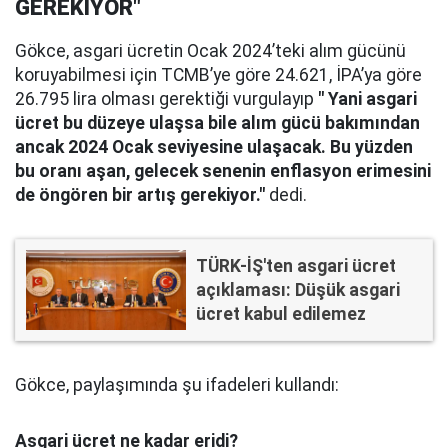
GEREKİYOR"
Gökce, asgari ücretin Ocak 2024’teki alım gücünü
koruyabilmesi için TCMB’ye göre 24.621, İPA’ya göre
26.795 lira olması gerektiği vurgulayıp
" Yani asgari
ücret bu düzeye ulaşsa bile alım gücü bakımından
ancak 2024 Ocak seviyesine ulaşacak. Bu yüzden
bu oranı aşan, gelecek senenin enflasyon erimesini
de öngören bir artış gerekiyor."
dedi.
TÜRK-İŞ'ten asgari ücret
açıklaması: Düşük asgari
ücret kabul edilemez
Gökce, paylaşımında şu ifadeleri kullandı:
Asgari ücret ne kadar eridi?