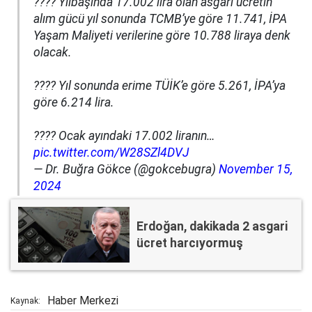
???? Yılbaşında 17.002 lira olan asgari ücretin
alım gücü yıl sonunda TCMB’ye göre 11.741, İPA
Yaşam Maliyeti verilerine göre 10.788 liraya denk
olacak.
???? Yıl sonunda erime TÜİK’e göre 5.261, İPA’ya
göre 6.214 lira.
???? Ocak ayındaki 17.002 liranın…
pic.twitter.com/W28SZl4DVJ
— Dr. Buğra Gökce (@gokcebugra)
November 15,
2024
Erdoğan, dakikada 2 asgari
ücret harcıyormuş
Haber Merkezi
Kaynak: