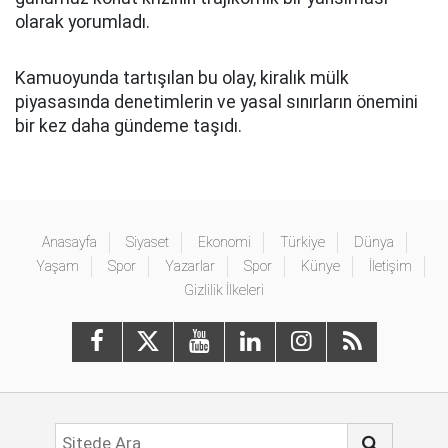
olarak yorumladı.
Kamuoyunda tartışılan bu olay, kiralık mülk
piyasasında denetimlerin ve yasal sınırların önemini
bir kez daha gündeme taşıdı.
Anasayfa
Siyaset
Ekonomi
Türkiye
Dünya
Yaşam
Spor
Yazarlar
Spor
Künye
İletişim
Gizlilik İlkeleri