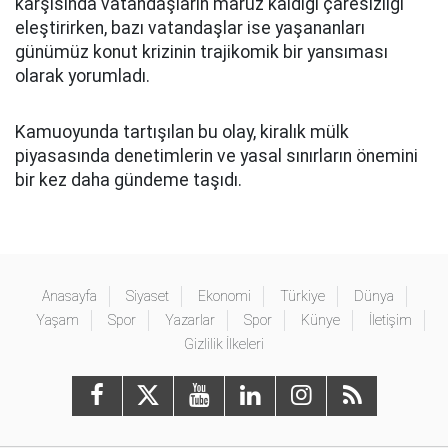
karşısında vatandaşların maruz kaldığı çaresizliği
eleştirirken, bazı vatandaşlar ise yaşananları
günümüz konut krizinin trajikomik bir yansıması
olarak yorumladı.
Kamuoyunda tartışılan bu olay, kiralık mülk
piyasasında denetimlerin ve yasal sınırların önemini
bir kez daha gündeme taşıdı.
Anasayfa
Siyaset
Ekonomi
Türkiye
Dünya
Yaşam
Spor
Yazarlar
Spor
Künye
İletişim
Gizlilik İlkeleri