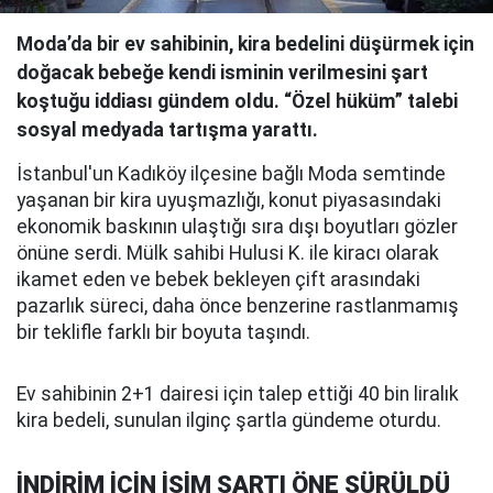
Moda’da bir ev sahibinin, kira bedelini düşürmek için
doğacak bebeğe kendi isminin verilmesini şart
koştuğu iddiası gündem oldu. “Özel hüküm” talebi
sosyal medyada tartışma yarattı.
İstanbul'un Kadıköy ilçesine bağlı Moda semtinde
yaşanan bir kira uyuşmazlığı, konut piyasasındaki
ekonomik baskının ulaştığı sıra dışı boyutları gözler
önüne serdi. Mülk sahibi Hulusi K. ile kiracı olarak
ikamet eden ve bebek bekleyen çift arasındaki
pazarlık süreci, daha önce benzerine rastlanmamış
bir teklifle farklı bir boyuta taşındı.
Ev sahibinin 2+1 dairesi için talep ettiği 40 bin liralık
kira bedeli, sunulan ilginç şartla gündeme oturdu.
İNDİRİM İÇİN İSİM ŞARTI ÖNE SÜRÜLDÜ