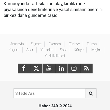
Kamuoyunda tartışılan bu olay, kiralık mülk
piyasasında denetimlerin ve yasal sınırların önemini
bir kez daha gündeme taşıdı.
Anasayfa
Siyaset
Ekonomi
Türkiye
Dünya
Yaşam
Spor
Yazarlar
Spor
Künye
İletişim
Gizlilik İlkeleri
Haber 240
© 2024