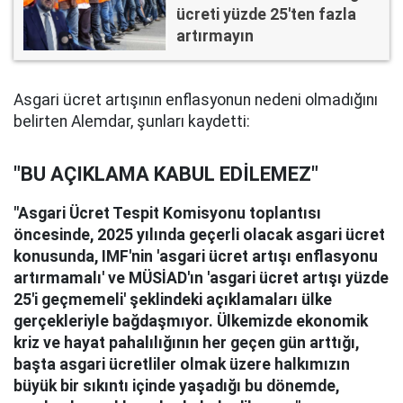
ücreti yüzde 25'ten fazla
artırmayın
Asgari ücret artışının enflasyonun nedeni olmadığını
belirten Alemdar, şunları kaydetti:
"BU AÇIKLAMA KABUL EDİLEMEZ"
"Asgari Ücret Tespit Komisyonu toplantısı
öncesinde, 2025 yılında geçerli olacak asgari ücret
konusunda, IMF'nin 'asgari ücret artışı enflasyonu
artırmamalı' ve MÜSİAD'ın 'asgari ücret artışı yüzde
25'i geçmemeli' şeklindeki açıklamaları ülke
gerçekleriyle bağdaşmıyor. Ülkemizde ekonomik
kriz ve hayat pahalılığının her geçen gün arttığı,
başta asgari ücretliler olmak üzere halkımızın
büyük bir sıkıntı içinde yaşadığı bu dönemde,