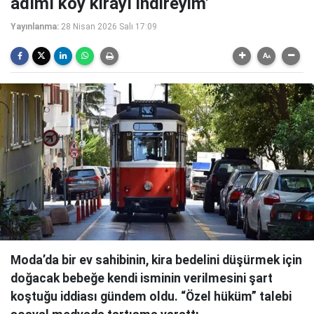
adımı koy kirayı indireyim'
Yayınlanma:
28 Nisan 2026 Salı 17:09
Moda’da bir ev sahibinin, kira bedelini düşürmek için
doğacak bebeğe kendi isminin verilmesini şart
koştuğu iddiası gündem oldu. “Özel hüküm” talebi