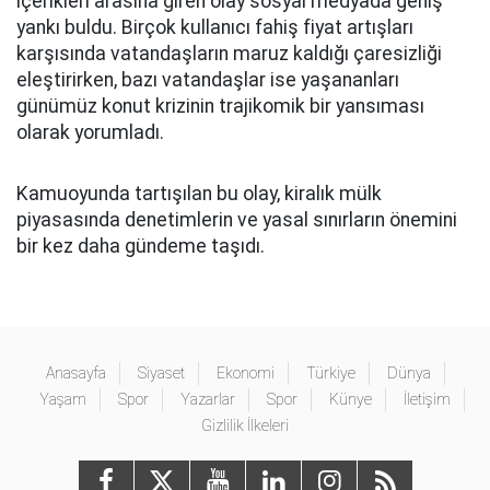
içerikleri arasına giren olay sosyal medyada geniş
yankı buldu. Birçok kullanıcı fahiş fiyat artışları
karşısında vatandaşların maruz kaldığı çaresizliği
eleştirirken, bazı vatandaşlar ise yaşananları
günümüz konut krizinin trajikomik bir yansıması
olarak yorumladı.
Kamuoyunda tartışılan bu olay, kiralık mülk
piyasasında denetimlerin ve yasal sınırların önemini
bir kez daha gündeme taşıdı.
Anasayfa
Siyaset
Ekonomi
Türkiye
Dünya
Yaşam
Spor
Yazarlar
Spor
Künye
İletişim
Gizlilik İlkeleri