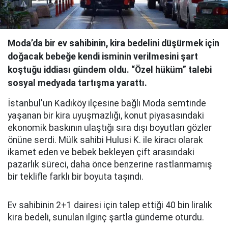
Moda’da bir ev sahibinin, kira bedelini düşürmek için
doğacak bebeğe kendi isminin verilmesini şart
koştuğu iddiası gündem oldu. “Özel hüküm” talebi
sosyal medyada tartışma yarattı.
İstanbul'un Kadıköy ilçesine bağlı Moda semtinde
yaşanan bir kira uyuşmazlığı, konut piyasasındaki
ekonomik baskının ulaştığı sıra dışı boyutları gözler
önüne serdi. Mülk sahibi Hulusi K. ile kiracı olarak
ikamet eden ve bebek bekleyen çift arasındaki
pazarlık süreci, daha önce benzerine rastlanmamış
bir teklifle farklı bir boyuta taşındı.
Ev sahibinin 2+1 dairesi için talep ettiği 40 bin liralık
kira bedeli, sunulan ilginç şartla gündeme oturdu.