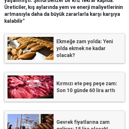
yaşanmıştı. Şimdi benzer bir kriz tekrar kapıda.
Üreticiler, kış aylarında yem ve enerji maliyetlerinin
artmasıyla daha da büyük zararlarla karşı karşıya
kalabilir"
Ekmeğe zam yolda: Yeni
yılda ekmek ne kadar
olacak?
Kırmızı ete peş peşe zam:
Son 10 günde 60 lira arttı
Gevrek fiyatlarına zam
geliyor: 15 lira olacak!