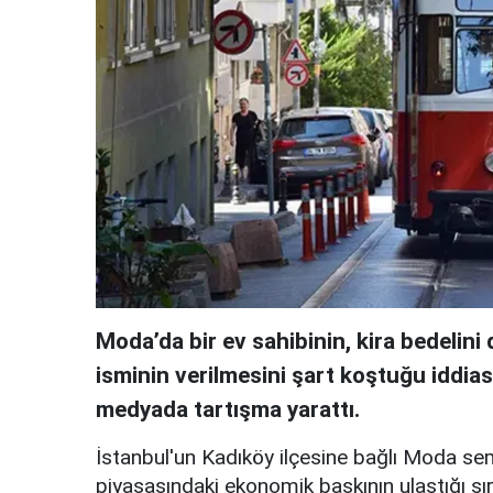
Moda’da bir ev sahibinin, kira bedelin
isminin verilmesini şart koştuğu iddia
medyada tartışma yarattı.
İstanbul'un Kadıköy ilçesine bağlı Moda se
piyasasındaki ekonomik baskının ulaştığı sır