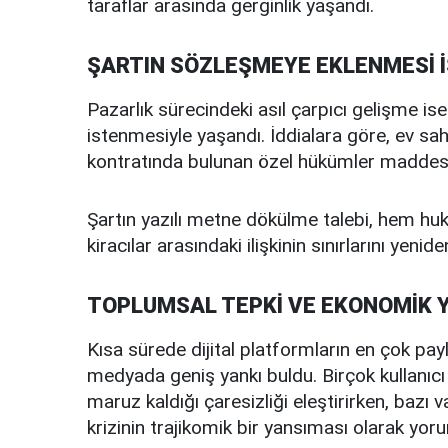
taraflar arasında gerginlik yaşandı.
ŞARTIN SÖZLEŞMEYE EKLENMESİ 
Pazarlık sürecindeki asıl çarpıcı gelişme is
istenmesiyle yaşandı. İddialara göre, ev sahib
kontratında bulunan özel hükümler maddesine
Şartın yazılı metne dökülme talebi, hem huku
kiracılar arasındaki ilişkinin sınırlarını yenid
TOPLUMSAL TEPKİ VE EKONOMİK 
Kısa sürede dijital platformların en çok payl
medyada geniş yankı buldu. Birçok kullanıcı 
maruz kaldığı çaresizliği eleştirirken, baz
krizinin trajikomik bir yansıması olarak yoru