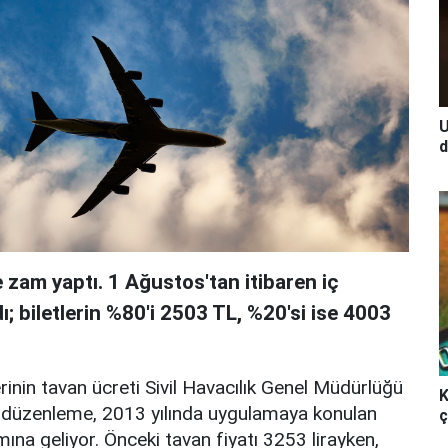
U
d
 zam yaptı. 1 Ağustos'tan itibaren iç
dı; biletlerin %80'i 2503 TL, %20'si ise 4003
erinin tavan ücreti Sivil Havacılık Genel Müdürlüğü
K
u düzenleme, 2013 yılında uygulamaya konulan
ç
mına geliyor. Önceki tavan fiyatı 3253 lirayken,