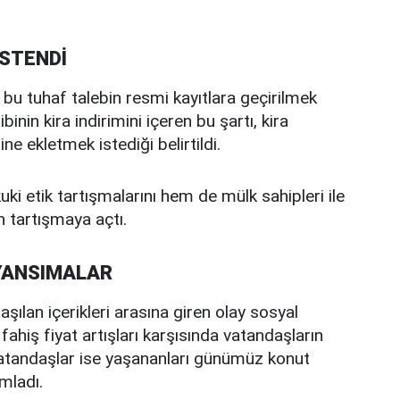
İSTENDİ
e bu tuhaf talebin resmi kayıtlara geçirilmek
inin kira indirimini içeren bu şartı, kira
 ekletmek istediği belirtildi.
ki etik tartışmalarını hem de mülk sahipleri ile
en tartışmaya açtı.
YANSIMALAR
aşılan içerikleri arasına giren olay sosyal
fahiş fiyat artışları karşısında vatandaşların
ı vatandaşlar ise yaşananları günümüz konut
mladı.