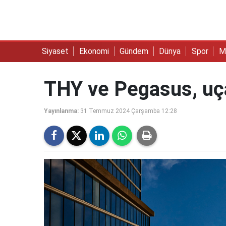
Siyaset
Ekonomi
Gündem
Dünya
Spor
M
THY ve Pegasus, uça
Yayınlanma:
31 Temmuz 2024 Çarşamba 12:28