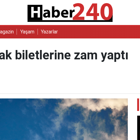
agazin
Yaşam
Yazarlar
k biletlerine zam yaptı