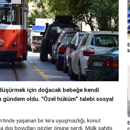
E
k
i düşürmek için doğacak bebeğe kendi
sı gündem oldu. “Özel hüküm” talebi sosyal
mtinde yaşanan bir kira uyuşmazlığı, konut
E
a dışı boyutları gözler önüne serdi. Mülk sahibi
r