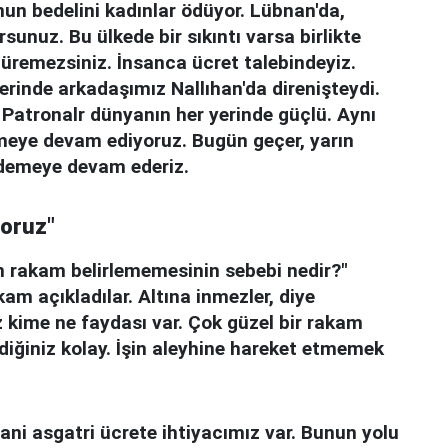
nun bedelini kadınlar ödüyor. Lübnan'da,
unuz. Bu ülkede bir sıkıntı varsa birlikte
üremezsiniz. İnsanca ücret talebindeyiz.
erinde arkadaşımız Nallıhan'da direnişteydi.
 Patronalr dünyanın her yerinde güçlü. Aynı
emeye devam ediyoruz. Bugün geçer, yarın
 ödemeye devam ederiz.
yoruz"
in rakam belirlememesinin sebebi nedir?"
m açıkladılar. Altına inmezler, diye
 kime ne faydası var. Çok güzel bir rakam
ediğiniz kolay. İşin aleyhine hareket etmemek
sani asgatri ücrete ihtiyacımız var. Bunun yolu