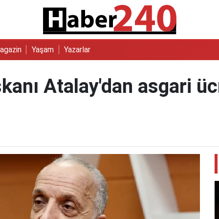
agazin
Yaşam
Yazarlar
kanı Atalay'dan asgari üc