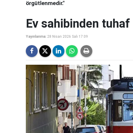
örgütlenmedir."
Ev sahibinden tuhaf 
Yayınlanma:
28 Nisan 2026 Salı 17:09