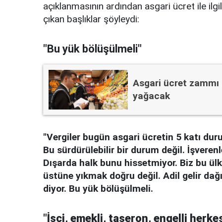
açıklanmasının ardından asgari ücret ile ilgil
çıkan başlıklar şöyleydi:
"Bu yük bölüşülmeli"
Asgari ücret zammı b
yağacak
"Vergiler bugün asgari ücretin 5 katı dur
Bu sürdürülebilir bir durum değil. İşveren
Dışarda halk bunu hissetmiyor. Biz bu ülkd
üstüne yıkmak doğru değil. Adil gelir da
diyor. Bu yük bölüşülmeli.
"İşçi, emekli, taşeron, engelli herk