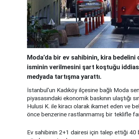
Moda’da bir ev sahibinin, kira bedelin
isminin verilmesini şart koştuğu iddia
medyada tartışma yarattı.
İstanbul'un Kadıköy ilçesine bağlı Moda se
piyasasındaki ekonomik baskının ulaştığı sır
Hulusi K. ile kiracı olarak ikamet eden ve b
önce benzerine rastlanmamış bir teklifle far
Ev sahibinin 2+1 dairesi için talep ettiği 40 b