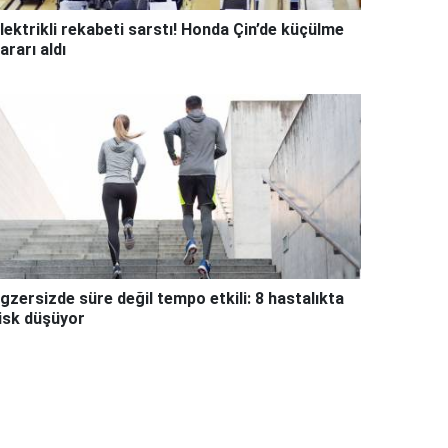
lektrikli rekabeti sarstı! Honda Çin’de küçülme
ararı aldı
gzersizde süre değil tempo etkili: 8 hastalıkta
isk düşüyor