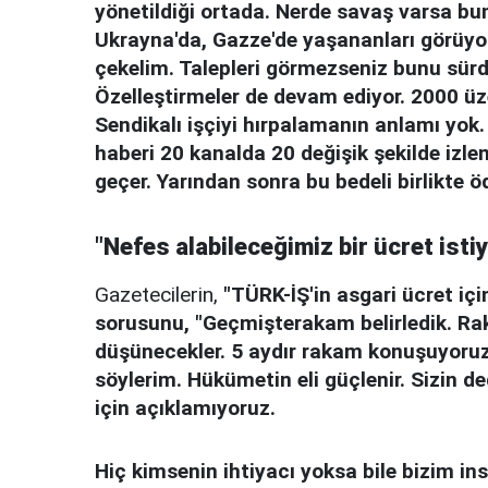
yönetildiği ortada. Nerde savaş varsa bu
Ukrayna'da, Gazze'de yaşananları görüyors
çekelim. Talepleri görmezseniz bunu sürd
Özelleştirmeler de devam ediyor. 2000 üz
Sendikalı işçiyi hırpalamanın anlamı yok.
haberi 20 kanalda 20 değişik şekilde izl
geçer. Yarından sonra bu bedeli birlikte
"Nefes alabileceğimiz bir ücret isti
Gazetecilerin,
"TÜRK-İŞ'in asgari ücret iç
sorusunu, "Geçmişterakam belirledik. Raka
düşünecekler. 5 aydır rakam konuşuyoruz
söylerim. Hükümetin eli güçlenir. Sizin d
için açıklamıyoruz.
Hiç kimsenin ihtiyacı yoksa bile bizim in