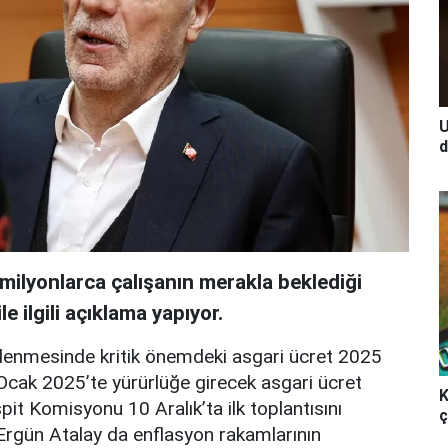
U
d
milyonlarca çalışanın merakla beklediği
e ilgili açıklama yapıyor.
irlenmesinde kritik önemdeki asgari ücret 2025
cak 2025’te yürürlüğe girecek asgari ücret
K
t Komisyonu 10 Aralık’ta ilk toplantısını
ç
Ergün Atalay da enflasyon rakamlarının