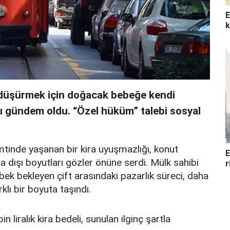
E
k
i düşürmek için doğacak bebeğe kendi
sı gündem oldu. “Özel hüküm” talebi sosyal
mtinde yaşanan bir kira uyuşmazlığı, konut
E
a dışı boyutları gözler önüne serdi. Mülk sahibi
r
ebek bekleyen çift arasındaki pazarlık süreci, daha
klı bir boyuta taşındı.
in liralık kira bedeli, sunulan ilginç şartla