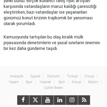
yankı buldu. Birçok kullanıcı fahiş fiyat artışları
karşısında vatandaşların maruz kaldığı çaresizliği
eleştirirken, bazı vatandaşlar ise yaşananları
günümüz konut krizinin trajikomik bir yansıması
olarak yorumladı.
Kamuoyunda tartışılan bu olay, kiralık mülk
piyasasında denetimlerin ve yasal sınırların önemini
bir kez daha gündeme taşıdı.
Anasayfa
Siyaset
Ekonomi
Türkiye
Dünya
Yaşam
Spor
Yazarlar
Spor
Künye
İletişim
Gizlilik İlkeleri