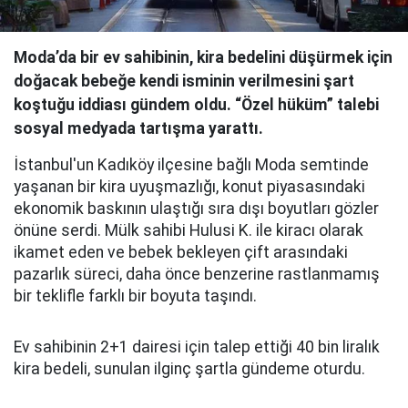
Moda’da bir ev sahibinin, kira bedelini düşürmek için
doğacak bebeğe kendi isminin verilmesini şart
koştuğu iddiası gündem oldu. “Özel hüküm” talebi
sosyal medyada tartışma yarattı.
İstanbul'un Kadıköy ilçesine bağlı Moda semtinde
yaşanan bir kira uyuşmazlığı, konut piyasasındaki
ekonomik baskının ulaştığı sıra dışı boyutları gözler
önüne serdi. Mülk sahibi Hulusi K. ile kiracı olarak
ikamet eden ve bebek bekleyen çift arasındaki
pazarlık süreci, daha önce benzerine rastlanmamış
bir teklifle farklı bir boyuta taşındı.
Ev sahibinin 2+1 dairesi için talep ettiği 40 bin liralık
kira bedeli, sunulan ilginç şartla gündeme oturdu.