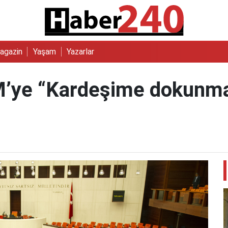
agazin
Yaşam
Yazarlar
’ye “Kardeşime dokunma”