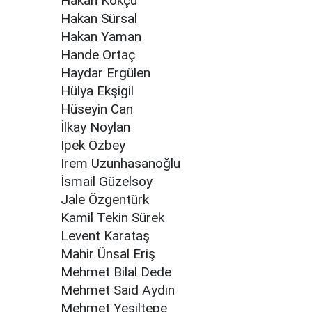
Hakan Kökçü
Hakan Sürsal
Hakan Yaman
Hande Ortaç
Haydar Ergülen
Hülya Ekşigil
Hüseyin Can
İlkay Noylan
İpek Özbey
İrem Uzunhasanoğlu
İsmail Güzelsoy
Jale Özgentürk
Kamil Tekin Sürek
Levent Karataş
Mahir Ünsal Eriş
Mehmet Bilal Dede
Mehmet Said Aydın
Mehmet Yeşiltepe