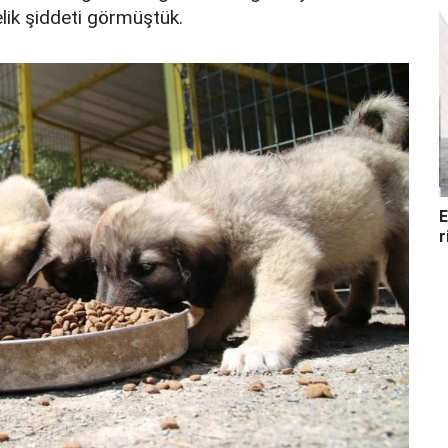
elik şiddeti görmüştük.
E
r