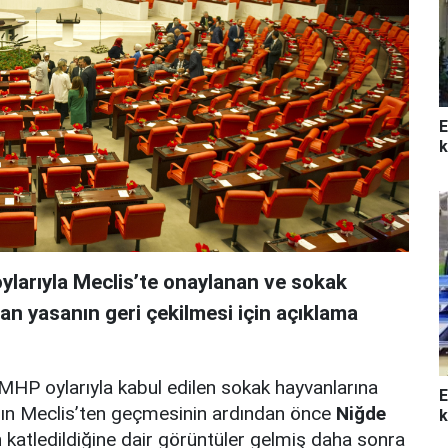
E
k
ylarıyla Meclis’te onaylanan ve sokak
n yasanın geri çekilmesi için açıklama
P oylarıyla kabul edilen sokak hayvanlarına
E
sanın Meclis’ten geçmesinin ardından önce
Niğde
k
 katledildiğine dair görüntüler gelmiş daha sonra