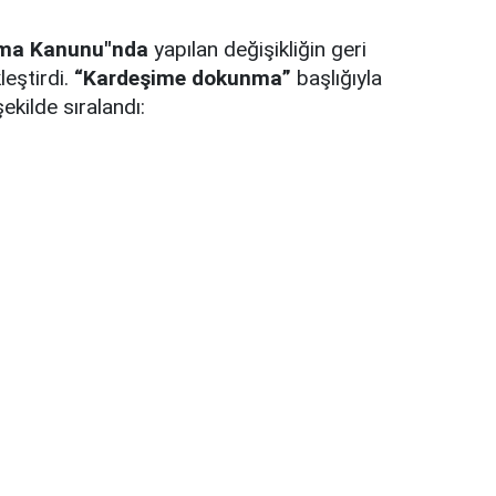
uma Kanunu"nda
yapılan değişikliğin geri
eştirdi.
“Kardeşime dokunma”
başlığıyla
ekilde sıralandı: