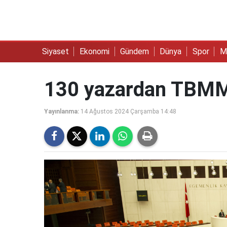
Siyaset
Ekonomi
Gündem
Dünya
Spor
M
130 yazardan TBMM
Yayınlanma:
14 Ağustos 2024 Çarşamba 14:48