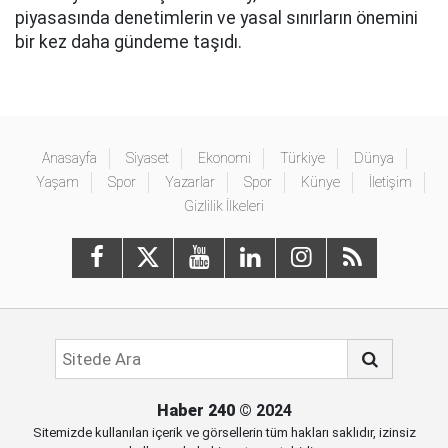
piyasasında denetimlerin ve yasal sınırların önemini
bir kez daha gündeme taşıdı.
Anasayfa
Siyaset
Ekonomi
Türkiye
Dünya
Yaşam
Spor
Yazarlar
Spor
Künye
İletişim
Gizlilik İlkeleri
Haber 240
© 2024
Sitemizde kullanılan içerik ve görsellerin tüm hakları saklıdır, izinsiz