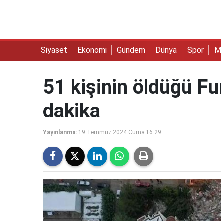
Siyaset
Ekonomi
Gündem
Dünya
Spor
M
51 kişinin öldüğü Fu
dakika
Yayınlanma:
19 Temmuz 2024 Cuma 16:29