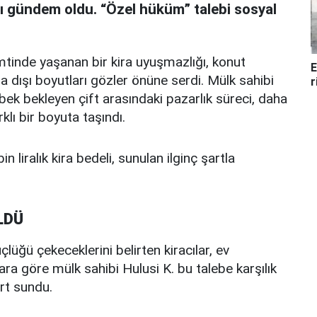
sı gündem oldu. “Özel hüküm” talebi sosyal
mtinde yaşanan bir kira uyuşmazlığı, konut
E
a dışı boyutları gözler önüne serdi. Mülk sahibi
r
ebek bekleyen çift arasındaki pazarlık süreci, daha
klı bir boyuta taşındı.
in liralık kira bedeli, sunulan ilginç şartla
LDÜ
lüğü çekeceklerini belirten kiracılar, ev
ara göre mülk sahibi Hulusi K. bu talebe karşılık
rt sundu.