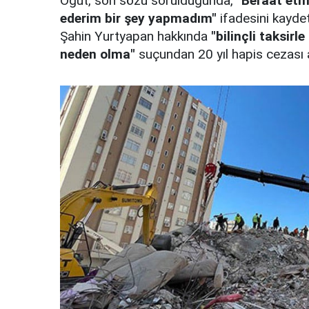
Öğüt, son sözü sorulduğunda,
"Beraat etm
ederim bir şey yapmadım"
ifadesini kayde
Şahin Yurtyapan hakkında
"bilinçli taksir
neden olma"
suçundan 20 yıl hapis cezası 