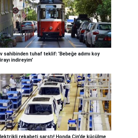
v sahibinden tuhaf teklif: 'Bebeğe adımı koy
irayı indireyim'
lektrikli rekabeti sarstı! Honda Çin’de küçülme