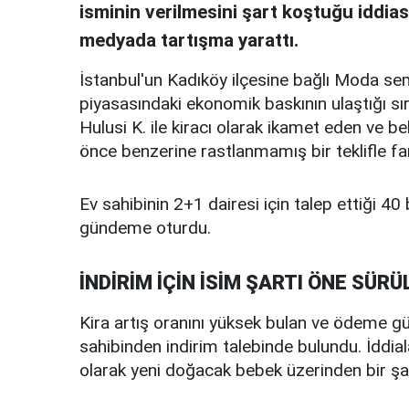
isminin verilmesini şart koştuğu iddia
medyada tartışma yarattı.
İstanbul'un Kadıköy ilçesine bağlı Moda se
piyasasındaki ekonomik baskının ulaştığı sır
Hulusi K. ile kiracı olarak ikamet eden ve b
önce benzerine rastlanmamış bir teklifle far
Ev sahibinin 2+1 dairesi için talep ettiği 40 b
gündeme oturdu.
İNDİRİM İÇİN İSİM ŞARTI ÖNE SÜRÜ
Kira artış oranını yüksek bulan ve ödeme güç
sahibinden indirim talebinde bulundu. İddial
olarak yeni doğacak bebek üzerinden bir şa