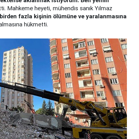
ektense aklanmak istiyorum. Ben yemin
tti. Mahkeme heyeti, mühendis sanık Yılmaz
le birden fazla kişinin ölümüne ve yaralanmasına
almasına hükmetti.