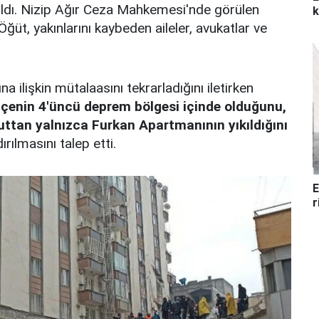
ldı. Nizip Ağır Ceza Mahkemesi'nde görülen
k
üt, yakınlarını kaybeden aileler, avukatlar ve
 ilişkin mütalaasını tekrarladığını iletirken
lçenin 4'üncü deprem bölgesi içinde olduğunu,
ttan yalnızca Furkan Apartmanının yıkıldığını
ırılmasını talep etti.
E
r