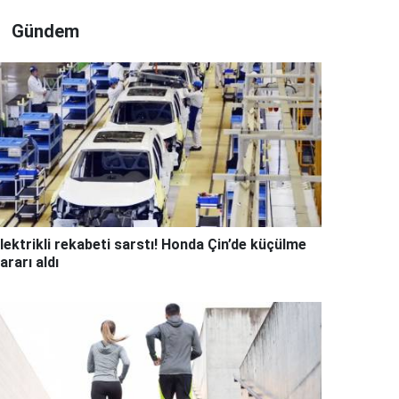
Gündem
lektrikli rekabeti sarstı! Honda Çin’de küçülme
ararı aldı