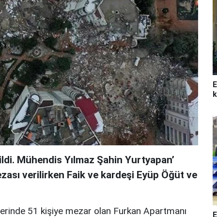
E
k
ldi. Mühendis Yılmaz Şahin Yurtyapan’
ezası verilirken Faik ve kardeşi Eyüp Öğüt ve
rinde 51 kişiye mezar olan Furkan Apartmanı
E