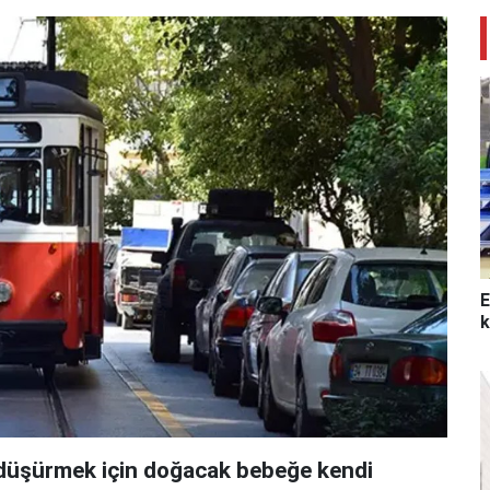
E
k
i düşürmek için doğacak bebeğe kendi