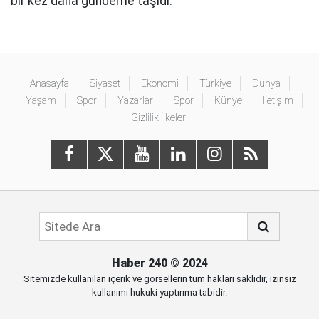
bir kez daha gündeme taşıdı.
Anasayfa
Siyaset
Ekonomi
Türkiye
Dünya
Yaşam
Spor
Yazarlar
Spor
Künye
İletişim
Gizlilik İlkeleri
Haber 240
© 2024
Sitemizde kullanılan içerik ve görsellerin tüm hakları saklıdır, izinsiz
kullanımı hukuki yaptırıma tabidir.