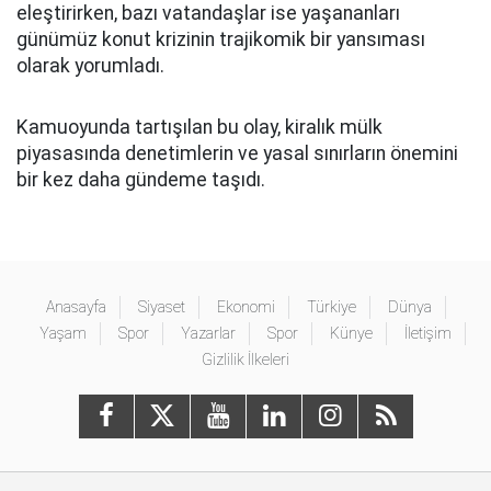
eleştirirken, bazı vatandaşlar ise yaşananları
günümüz konut krizinin trajikomik bir yansıması
olarak yorumladı.
Kamuoyunda tartışılan bu olay, kiralık mülk
piyasasında denetimlerin ve yasal sınırların önemini
bir kez daha gündeme taşıdı.
Anasayfa
Siyaset
Ekonomi
Türkiye
Dünya
Yaşam
Spor
Yazarlar
Spor
Künye
İletişim
Gizlilik İlkeleri