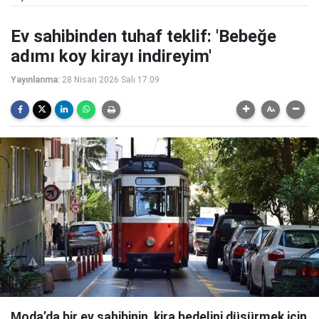
Ev sahibinden tuhaf teklif: 'Bebeğe
adımı koy kirayı indireyim'
Yayınlanma:
28 Nisan 2026 Salı 17:09
Moda’da bir ev sahibinin, kira bedelini düşürmek için