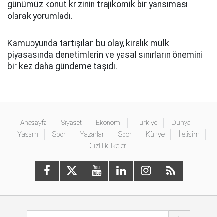
günümüz konut krizinin trajikomik bir yansıması
olarak yorumladı.
Kamuoyunda tartışılan bu olay, kiralık mülk
piyasasında denetimlerin ve yasal sınırların önemini
bir kez daha gündeme taşıdı.
Anasayfa
Siyaset
Ekonomi
Türkiye
Dünya
Yaşam
Spor
Yazarlar
Spor
Künye
İletişim
Gizlilik İlkeleri