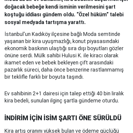
doğacak bebeğe kendi isminin verilmesini şart
koştuğu iddiası gündem oldu. “Özel hüküm” talebi
sosyal medyada tartışma yarattı.
İstanbul'un Kadıköy ilçesine bağlı Moda semtinde
yaşanan bir kira uyuşmazlığı, konut piyasasındaki
ekonomik baskının ulaştığı sıra dışı boyutları gözler
önüne serdi. Mülk sahibi Hulusi K. ile kiracı olarak
ikamet eden ve bebek bekleyen çift arasındaki
pazarlık süreci, daha önce benzerine rastlanmamış
bir teklifle farklı bir boyuta taşındı.
Ev sahibinin 2+1 dairesi için talep ettiği 40 bin liralık
kira bedeli, sunulan ilginç şartla gündeme oturdu.
İNDİRİM İÇİN İSİM ŞARTI ÖNE SÜRÜLDÜ
Kira artış oranını yüksek bulan ve ödeme güçlüğü