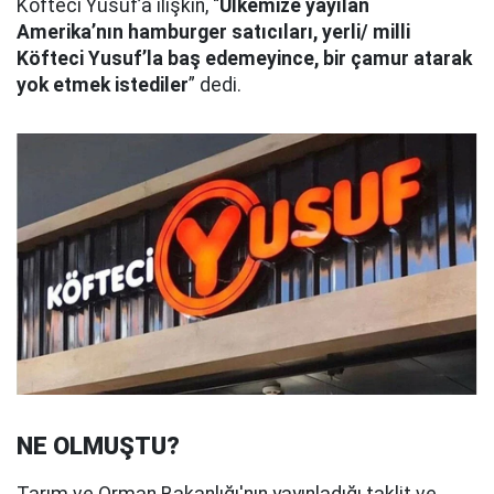
Köfteci Yusuf’a ilişkin, “
Ülkemize yayılan
Amerika’nın hamburger satıcıları, yerli/ milli
Köfteci Yusuf’la baş edemeyince, bir çamur atarak
yok etmek istediler
” dedi.
NE OLMUŞTU?