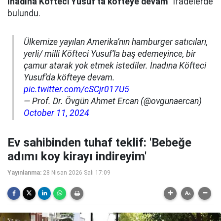
İnadına Köfteci Yusuf’ta köfteye devam”
ifadelerde
bulundu.
Ülkemize yayılan Amerika’nın hamburger satıcıları,
yerli/ milli Köfteci Yusuf’la baş edemeyince, bir
çamur atarak yok etmek istediler. İnadına Köfteci
Yusuf’da köfteye devam.
pic.twitter.com/cSCjr017U5
— Prof. Dr. Övgün Ahmet Ercan (@ovgunaercan)
October 11, 2024
Ev sahibinden tuhaf teklif: 'Bebeğe
adımı koy kirayı indireyim'
Yayınlanma:
28 Nisan 2026 Salı 17:09