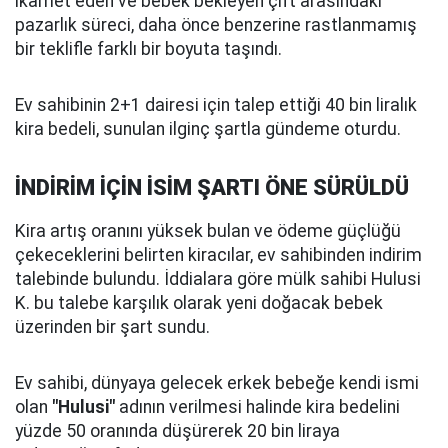
ikamet eden ve bebek bekleyen çift arasındaki
pazarlık süreci, daha önce benzerine rastlanmamış
bir teklifle farklı bir boyuta taşındı.
Ev sahibinin 2+1 dairesi için talep ettiği 40 bin liralık
kira bedeli, sunulan ilginç şartla gündeme oturdu.
İNDİRİM İÇİN İSİM ŞARTI ÖNE SÜRÜLDÜ
Kira artış oranını yüksek bulan ve ödeme güçlüğü
çekeceklerini belirten kiracılar, ev sahibinden indirim
talebinde bulundu. İddialara göre mülk sahibi Hulusi
K. bu talebe karşılık olarak yeni doğacak bebek
üzerinden bir şart sundu.
Ev sahibi, dünyaya gelecek erkek bebeğe kendi ismi
olan
"Hulusi"
adının verilmesi halinde kira bedelini
yüzde 50 oranında düşürerek 20 bin liraya