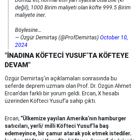
Domuz eti, normal etin yarı fiyatına olsa bile (ki
değil), 1000 Birim maliyeti olan köfte 999.5 Birim
maliyete iner.
Böylesine…
— Özgür Demirtaş (@ProfDemirtas)
October 10,
2024
"İNADINA KÖFTECİ YUSUF’TA KÖFTEYE
DEVAM"
Özgür Demirtaş'ın açıklamaları sonrasında bu
seferde deprem uzmanı olan Prof. Dr. Özgün Ahmet
Ercan'dan farklı bir yorum geldi. Ercan, X hesabı
üzerinden Köfteci Yusuf’a sahip çıktı.
Ercan,
“Ülkemize yayılan Amerika’nın hamburger
satıcıları, yerli/ milli Köfteci Yusuf’la baş
edemeyince, bir çamur atarak yok etmek istediler.