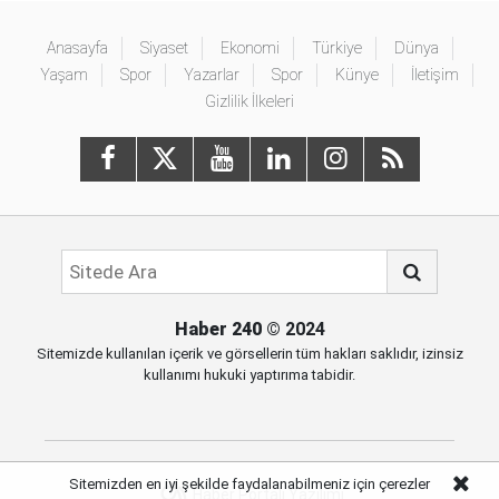
Anasayfa
Siyaset
Ekonomi
Türkiye
Dünya
Yaşam
Spor
Yazarlar
Spor
Künye
İletişim
Gizlilik İlkeleri
Haber 240
© 2024
Sitemizde kullanılan içerik ve görsellerin tüm hakları saklıdır, izinsiz
kullanımı hukuki yaptırıma tabidir.
Sitemizden en iyi şekilde faydalanabilmeniz için çerezler
Haber Portalı Yazılımı