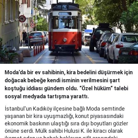
Moda’da bir ev sahibinin, kira bedelini düşürmek için
doğacak bebeğe kendi isminin verilmesini şart
koştuğu iddiası gündem oldu. “Özel hüküm” talebi
sosyal medyada tartışma yarattı.
İstanbul'un Kadıköy ilçesine bağlı Moda semtinde
yaşanan bir kira uyuşmazlığı, konut piyasasındaki
ekonomik baskının ulaştığı sıra dışı boyutları gözler
önüne serdi. Mülk sahibi Hulusi K. ile kiracı olarak