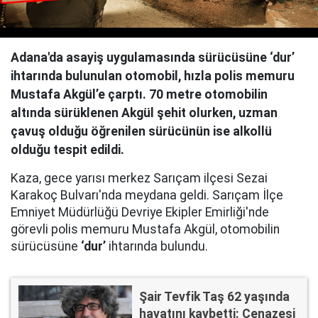
Adana'da asayiş uygulamasında sürücüsüne ‘dur’
ihtarında bulunulan otomobil, hızla polis memuru
Mustafa Akgül’e çarptı. 70 metre otomobilin
altında sürüklenen Akgül şehit olurken, uzman
çavuş olduğu öğrenilen sürücünün ise alkollü
olduğu tespit edildi.
Kaza, gece yarısı merkez Sarıçam ilçesi Sezai
Karakoç Bulvarı'nda meydana geldi. Sarıçam İlçe
Emniyet Müdürlüğü Devriye Ekipler Emirliği'nde
görevli polis memuru Mustafa Akgül, otomobilin
sürücüsüne
‘dur’
ihtarında bulundu.
Şair Tevfik Taş 62 yaşında
hayatını kaybetti: Cenazesi