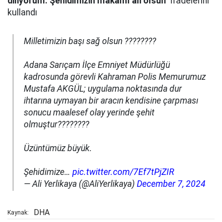
diliyorum. Şehidimizin makamı ali olsun"
ifadelerini
kullandı
Milletimizin başı sağ olsun ????????
Adana Sarıçam İlçe Emniyet Müdürlüğü
kadrosunda görevli Kahraman Polis Memurumuz
Mustafa AKGÜL; uygulama noktasında dur
ihtarına uymayan bir aracın kendisine çarpması
sonucu maalesef olay yerinde şehit
olmuştur????????
Üzüntümüz büyük.
Şehidimize…
pic.twitter.com/7Ef7tPjZIR
— Ali Yerlikaya (@AliYerlikaya)
December 7, 2024
DHA
Kaynak: