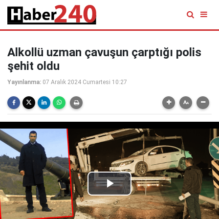
Alkollü uzman çavuşun çarptığı polis
şehit oldu
Yayınlanma:
07 Aralık 2024 Cumartesi 10:27
Play
Video