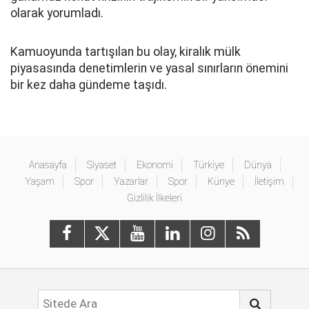
olarak yorumladı.
Kamuoyunda tartışılan bu olay, kiralık mülk
piyasasında denetimlerin ve yasal sınırların önemini
bir kez daha gündeme taşıdı.
Anasayfa
Siyaset
Ekonomi
Türkiye
Dünya
Yaşam
Spor
Yazarlar
Spor
Künye
İletişim
Gizlilik İlkeleri