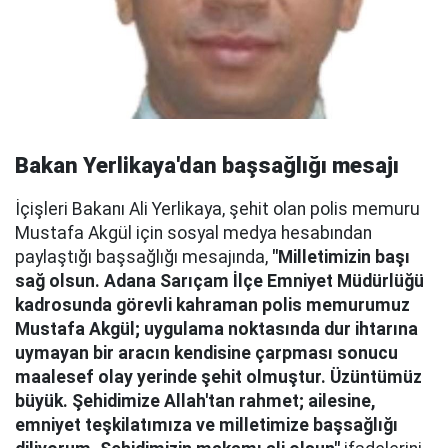
Bakan Yerlikaya'dan başsağlığı mesajı
İçişleri Bakanı Ali Yerlikaya, şehit olan polis memuru
Mustafa Akgül için sosyal medya hesabından
paylaştığı başsağlığı mesajında,
"Milletimizin başı
sağ olsun. Adana Sarıçam İlçe Emniyet Müdürlüğü
kadrosunda görevli kahraman polis memurumuz
Mustafa Akgül; uygulama noktasında dur ihtarına
uymayan bir aracın kendisine çarpması sonucu
maalesef olay yerinde şehit olmuştur. Üzüntümüz
büyük. Şehidimize Allah'tan rahmet; ailesine,
emniyet teşkilatımıza ve milletimize başsağlığı