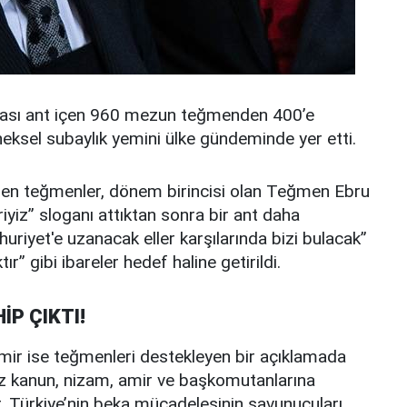
rası ant içen 960 mezun teğmenden 400’e
eneksel subaylık yemini ülke gündeminde yer etti.
gelen teğmenler, dönem birincisi olan Teğmen Ebru
iyiz” sloganı attıktan sonra bir ant daha
riyet'e uzanacak eller karşılarında bizi bulacak”
ır” gibi ibareler hedef haline getirildi.
P ÇIKTI!
ir ise teğmenleri destekleyen bir açıklamada
 kanun, nizam, amir ve başkomutanlarına
er, Türkiye’nin beka mücadelesinin savunucuları