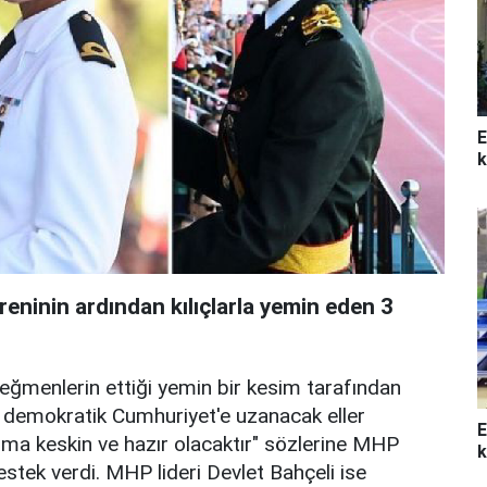
E
k
reninin ardından kılıçlarla yemin eden 3
ğmenlerin ettiği yemin bir kesim tarafından
k, demokratik Cumhuriyet'e uzanacak eller
E
daima keskin ve hazır olacaktır" sözlerine MHP
k
stek verdi. MHP lideri Devlet Bahçeli ise