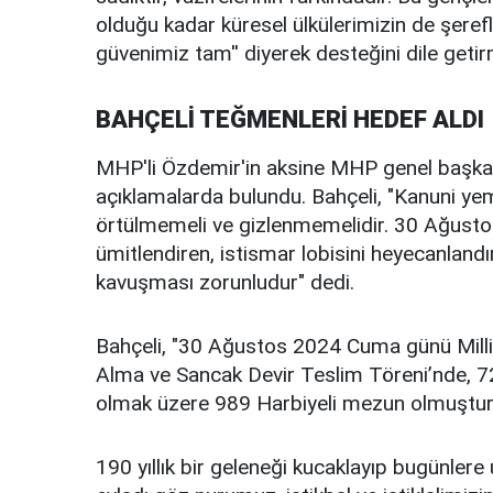
olduğu kadar küresel ülkülerimizin de şerefl
güvenimiz tam'' diyerek desteğini dile getirm
BAHÇELİ TEĞMENLERİ HEDEF ALDI
MHP'li Özdemir'in aksine MHP genel başkan
açıklamalarda bulundu. Bahçeli, "Kanuni yem
örtülmemeli ve gizlenmemelidir. 30 Ağustos
ümitlendiren, istismar lobisini heyecanland
kavuşması zorunludur" dedi.
Bahçeli, "30 Ağustos 2024 Cuma günü Mill
Alma ve Sancak Devir Teslim Töreni’nde, 72’
olmak üzere 989 Harbiyeli mezun olmuştur
190 yıllık bir geleneği kucaklayıp bugünler