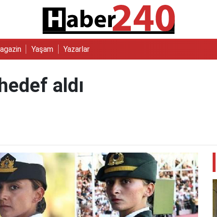
agazin
Yaşam
Yazarlar
hedef aldı