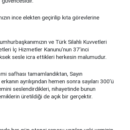
n güvencesidir.
ızın ince elekten geçirilip kıta görevlerine
umhurbaşkanımızın ve Türk Silahlı Kuvvetleri
tleri İç Hizmetler Kanunu’nun 37’inci
sek sesle icra ettikleri herkesin malumudur.
esmi safhası tamamlandıktan, Sayın
l erkanın ayrılışından hemen sonra sayıları 300’ü
emini seslendirdikleri, nihayetinde bunun
klerin üretildiği de açık bir gerçektir.