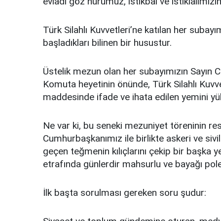
evladı göz nurumuz, istikbal ve istiklalimizi
Türk Silahlı Kuvvetleri’ne katılan her subayım
başladıkları bilinen bir husustur.
Üstelik mezun olan her subayımızın Sayın C
Komuta heyetinin önünde, Türk Silahlı Kuvve
maddesinde ifade ve ihata edilen yemini yük
Ne var ki, bu seneki mezuniyet töreninin r
Cumhurbaşkanımız ile birlikte askeri ve sivi
geçen teğmenin kılıçlarını çekip bir başka y
etrafında günlerdir mahsurlu ve bayağı polemi
İlk başta sorulması gereken soru şudur: