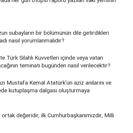
da her gün otopsi raporu yazılan vaki yeminin
n subayların bir bölümünün dile getirdikleri
dı nasıl yorumlanmalıdır?
e Türk Silahlı Kuvvetleri içinde veya vatan
cağının teminatı bugünden nasıl verilecektir?
zi Mustafa Kemal Atatürk’ün aziz anılarını ve
evede kutuplaşma dalgası oluşturmaya
ortak değeridir, ilk Cumhurbaşkanımızdır, Milli