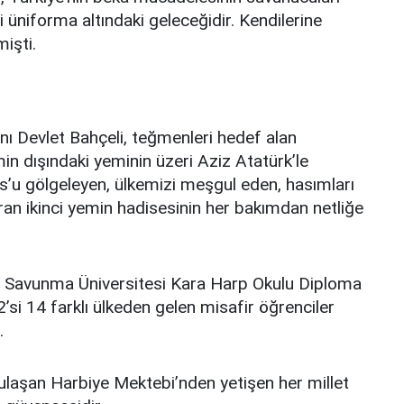
i üniforma altındaki geleceğidir. Kendilerine
işti.
ı Devlet Bahçeli, teğmenleri hedef alan
in dışındaki yeminin üzeri Aziz Atatürk’le
’u gölgeleyen, ülkemizi meşgul eden, hasımları
ıran ikinci yemin hadisesinin her bakımdan netliğe
i Savunma Üniversitesi Kara Harp Okulu Diploma
si 14 farklı ülkeden gelen misafir öğrenciler
.
e ulaşan Harbiye Mektebi’nden yetişen her millet