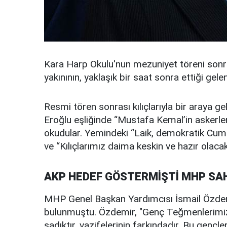
Kara Harp Okulu'nun mezuniyet töreni son
yakınının, yaklaşık bir saat sonra ettiği gel
Resmi tören sonrası kılıçlarıyla bir araya 
Eroğlu eşliğinde “Mustafa Kemal’in askerler
okudular. Yemindeki “Laik, demokratik Cumhu
ve “Kılıçlarımız daima keskin ve hazır olacakt
AKP HEDEF GÖSTERMİŞTİ MHP SAHİ
MHP Genel Başkan Yardımcısı İsmail Özdem
bulunmuştu. Özdemir, "Genç Teğmenlerimiz
sadıktır, vazifelerinin farkındadır. Bu gençl