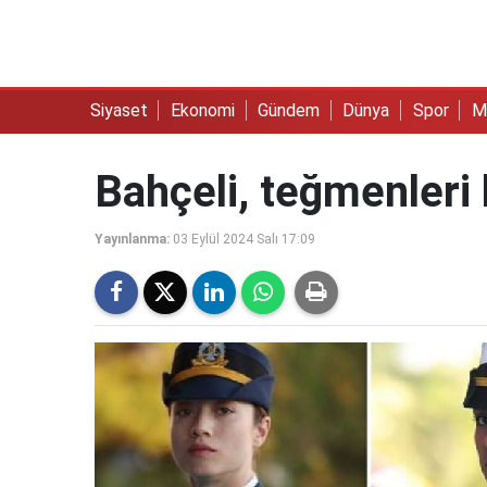
Siyaset
Ekonomi
Gündem
Dünya
Spor
M
Bahçeli, teğmenleri 
Yayınlanma:
03 Eylül 2024 Salı 17:09