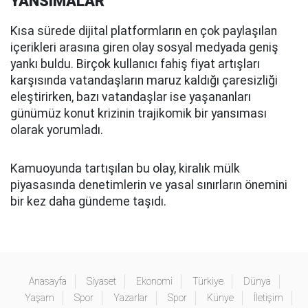
YANSIMALAR
Kısa sürede dijital platformların en çok paylaşılan
içerikleri arasına giren olay sosyal medyada geniş
yankı buldu. Birçok kullanıcı fahiş fiyat artışları
karşısında vatandaşların maruz kaldığı çaresizliği
eleştirirken, bazı vatandaşlar ise yaşananları
günümüz konut krizinin trajikomik bir yansıması
olarak yorumladı.
Kamuoyunda tartışılan bu olay, kiralık mülk
piyasasında denetimlerin ve yasal sınırların önemini
bir kez daha gündeme taşıdı.
Anasayfa
Siyaset
Ekonomi
Türkiye
Dünya
Yaşam
Spor
Yazarlar
Spor
Künye
İletişim