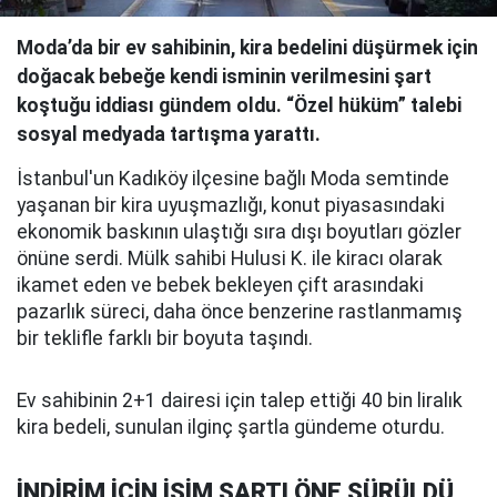
Moda’da bir ev sahibinin, kira bedelini düşürmek için
doğacak bebeğe kendi isminin verilmesini şart
koştuğu iddiası gündem oldu. “Özel hüküm” talebi
sosyal medyada tartışma yarattı.
İstanbul'un Kadıköy ilçesine bağlı Moda semtinde
yaşanan bir kira uyuşmazlığı, konut piyasasındaki
ekonomik baskının ulaştığı sıra dışı boyutları gözler
önüne serdi. Mülk sahibi Hulusi K. ile kiracı olarak
ikamet eden ve bebek bekleyen çift arasındaki
pazarlık süreci, daha önce benzerine rastlanmamış
bir teklifle farklı bir boyuta taşındı.
Ev sahibinin 2+1 dairesi için talep ettiği 40 bin liralık
kira bedeli, sunulan ilginç şartla gündeme oturdu.
İNDİRİM İÇİN İSİM ŞARTI ÖNE SÜRÜLDÜ