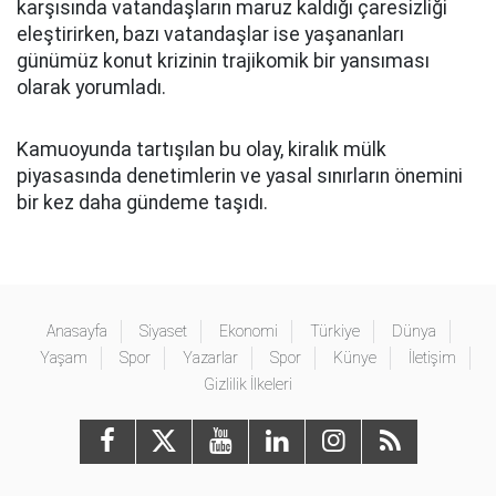
karşısında vatandaşların maruz kaldığı çaresizliği
eleştirirken, bazı vatandaşlar ise yaşananları
günümüz konut krizinin trajikomik bir yansıması
olarak yorumladı.
Kamuoyunda tartışılan bu olay, kiralık mülk
piyasasında denetimlerin ve yasal sınırların önemini
bir kez daha gündeme taşıdı.
Anasayfa
Siyaset
Ekonomi
Türkiye
Dünya
Yaşam
Spor
Yazarlar
Spor
Künye
İletişim
Gizlilik İlkeleri