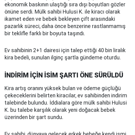
ekonomik baskının ulaştığı sıra dışı boyutları gözler
önüne serdi. Mülk sahibi Hulusi K. ile kiracı olarak
ikamet eden ve bebek bekleyen çift arasındaki
pazarlık süreci, daha önce benzerine rastlanmamış
bir teklifle farklı bir boyuta taşındı.
Ev sahibinin 2+1 dairesi için talep ettiği 40 bin liralık
kira bedeli, sunulan ilginç şartla gündeme oturdu.
İNDİRİM İÇİN İSİM ŞARTI ÖNE SÜRÜLDÜ
Kira artış oranını yüksek bulan ve ödeme güçlüğü
çekeceklerini belirten kiracılar, ev sahibinden indirim
talebinde bulundu. İddialara göre mülk sahibi Hulusi
K. bu talebe karşılık olarak yeni doğacak bebek
üzerinden bir şart sundu.
Ev sahibi, dünyaya gelecek erkek bebeğe kendi ismi