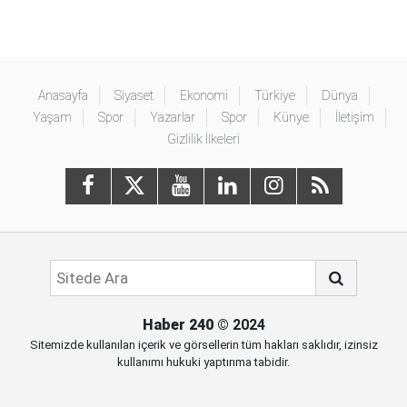
Anasayfa
Siyaset
Ekonomi
Türkiye
Dünya
Yaşam
Spor
Yazarlar
Spor
Künye
İletişim
Gizlilik İlkeleri
Haber 240
© 2024
Sitemizde kullanılan içerik ve görsellerin tüm hakları saklıdır, izinsiz
kullanımı hukuki yaptırıma tabidir.