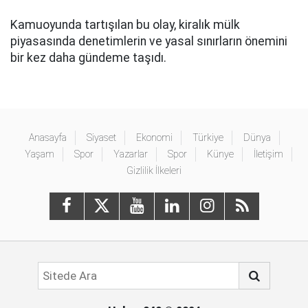
Kamuoyunda tartışılan bu olay, kiralık mülk
piyasasında denetimlerin ve yasal sınırların önemini
bir kez daha gündeme taşıdı.
Anasayfa
Siyaset
Ekonomi
Türkiye
Dünya
Yaşam
Spor
Yazarlar
Spor
Künye
İletişim
Gizlilik İlkeleri