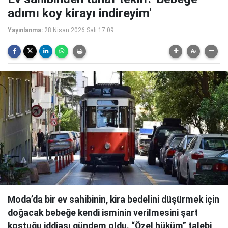
adımı koy kirayı indireyim'
Yayınlanma:
28 Nisan 2026 Salı 17:09
Moda’da bir ev sahibinin, kira bedelini düşürmek için
doğacak bebeğe kendi isminin verilmesini şart
koştuğu iddiası gündem oldu. “Özel hüküm” talebi