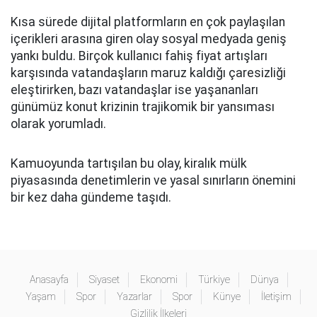
Kısa sürede dijital platformların en çok paylaşılan
içerikleri arasına giren olay sosyal medyada geniş
yankı buldu. Birçok kullanıcı fahiş fiyat artışları
karşısında vatandaşların maruz kaldığı çaresizliği
eleştirirken, bazı vatandaşlar ise yaşananları
günümüz konut krizinin trajikomik bir yansıması
olarak yorumladı.
Kamuoyunda tartışılan bu olay, kiralık mülk
piyasasında denetimlerin ve yasal sınırların önemini
bir kez daha gündeme taşıdı.
Anasayfa
Siyaset
Ekonomi
Türkiye
Dünya
Yaşam
Spor
Yazarlar
Spor
Künye
İletişim
Gizlilik İlkeleri