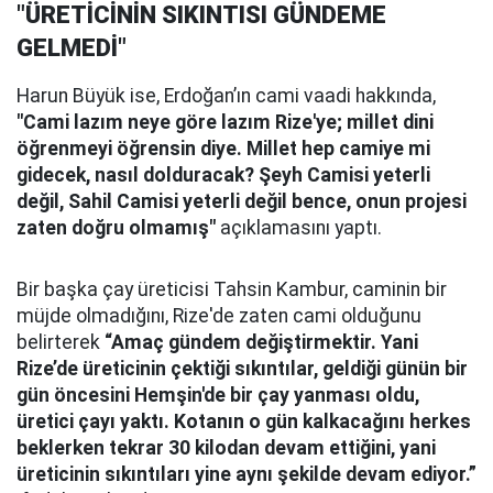
"ÜRETİCİNİN SIKINTISI GÜNDEME
GELMEDİ"
Harun Büyük ise, Erdoğan’ın cami vaadi hakkında,
"Cami lazım neye göre lazım Rize'ye; millet dini
öğrenmeyi öğrensin diye. Millet hep camiye mi
gidecek, nasıl dolduracak? Şeyh Camisi yeterli
değil, Sahil Camisi yeterli değil bence, onun projesi
zaten doğru olmamış"
açıklamasını yaptı.
Bir başka çay üreticisi Tahsin Kambur, caminin bir
müjde olmadığını, Rize'de zaten cami olduğunu
belirterek
“Amaç gündem değiştirmektir. Yani
Rize’de üreticinin çektiği sıkıntılar, geldiği günün bir
gün öncesini Hemşin'de bir çay yanması oldu,
üretici çayı yaktı. Kotanın o gün kalkacağını herkes
beklerken tekrar 30 kilodan devam ettiğini, yani
üreticinin sıkıntıları yine aynı şekilde devam ediyor.”