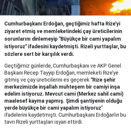
Cumhurbaşkanı Erdoğan, geçtiğimiz hafta Rize’yi
ziyaret etmiş ve memleketindeki çay üreticilerinin
sorunlarını dinlemeyip "Büyükçe bir cami yapalım
istiyoruz" ifadesini kaydetmişti. Rizeli yurttaşlar, bu
sözlere sert bir karşılık verdi.
Geçtiğimiz günlerde, Cumhurbaşkanı ve AKP Genel
Başkanı Recep Tayyip Erdoğan, memleketi Rize’ye
gitmiş ve çay üreticilerini es geçerek
"Rize şehir
merkezimizde inşallah muhteşem bir camiyi inşa
edelim istiyoruz. Mevcut cami (Merkez sahil cami)
maalesef kayma yapmış. Şimdi şantiyenin olduğu
yerde büyükçe bir cami yapalım istiyoruz
"
ifadelerini kaydetmişti. Cumhurbaşkanı Erdoğan’ın bu
tavrı Rizeli yurttaşları isyan ettirdi.