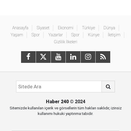
Anasayfa
Siyaset
Ekonomi
Türkiye
Dünya
Yaşam
Spor
Yazarlar
Spor
Künye
İletişim
Gizlilik İlkeleri
Haber 240
© 2024
Sitemizde kullanılan içerik ve görsellerin tüm hakları saklıdır, izinsiz
kullanımı hukuki yaptırıma tabidir.