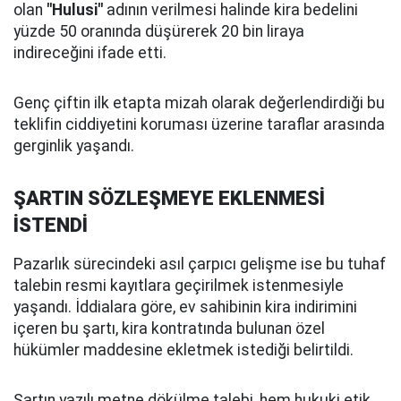
olan
"Hulusi"
adının verilmesi halinde kira bedelini
yüzde 50 oranında düşürerek 20 bin liraya
indireceğini ifade etti.
Genç çiftin ilk etapta mizah olarak değerlendirdiği bu
teklifin ciddiyetini koruması üzerine taraflar arasında
gerginlik yaşandı.
ŞARTIN SÖZLEŞMEYE EKLENMESİ
İSTENDİ
Pazarlık sürecindeki asıl çarpıcı gelişme ise bu tuhaf
talebin resmi kayıtlara geçirilmek istenmesiyle
yaşandı. İddialara göre, ev sahibinin kira indirimini
içeren bu şartı, kira kontratında bulunan özel
hükümler maddesine ekletmek istediği belirtildi.
Şartın yazılı metne dökülme talebi, hem hukuki etik