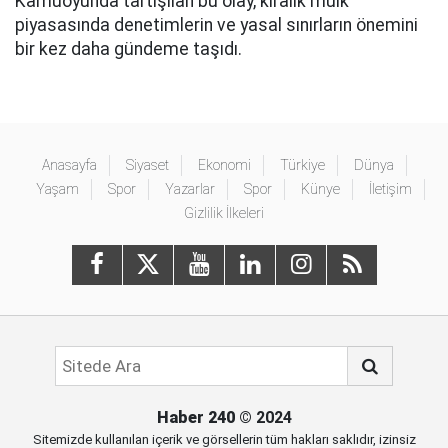
Kamuoyunda tartışılan bu olay, kiralık mülk
piyasasında denetimlerin ve yasal sınırların önemini
bir kez daha gündeme taşıdı.
Anasayfa
Siyaset
Ekonomi
Türkiye
Dünya
Yaşam
Spor
Yazarlar
Spor
Künye
İletişim
Gizlilik İlkeleri
Haber 240
© 2024
Sitemizde kullanılan içerik ve görsellerin tüm hakları saklıdır, izinsiz