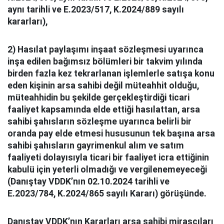
aynı tarihli ve E.2023/517, K.2024/889 sayılı
kararları),
2) Hasılat paylaşımı inşaat sözleşmesi uyarınca
inşa edilen bağımsız bölümleri bir takvim yılında
birden fazla kez tekrarlanan işlemlerle satışa konu
eden kişinin arsa sahibi değil müteahhit olduğu,
müteahhidin bu şekilde gerçekleştirdiği ticari
faaliyet kapsamında elde ettiği hasılattan, arsa
sahibi şahısların sözleşme uyarınca belirli bir
oranda pay elde etmesi hususunun tek başına arsa
sahibi şahısların gayrimenkul alım ve satım
faaliyeti dolayısıyla ticari bir faaliyet icra ettiğinin
kabulü için yeterli olmadığı ve vergilenemeyeceği
(Danıştay VDDK’nın 02.10.2024 tarihli ve
E.2023/784, K.2024/865 sayılı Kararı) görüşünde.
Danıştay VDDK’nın Kararları arsa sahibi mirasçıları