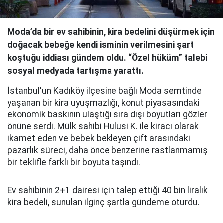
Moda’da bir ev sahibinin, kira bedelini düşürmek için
doğacak bebeğe kendi isminin verilmesini şart
koştuğu iddiası gündem oldu. “Özel hüküm” talebi
sosyal medyada tartışma yarattı.
İstanbul'un Kadıköy ilçesine bağlı Moda semtinde
yaşanan bir kira uyuşmazlığı, konut piyasasındaki
ekonomik baskının ulaştığı sıra dışı boyutları gözler
önüne serdi. Mülk sahibi Hulusi K. ile kiracı olarak
ikamet eden ve bebek bekleyen çift arasındaki
pazarlık süreci, daha önce benzerine rastlanmamış
bir teklifle farklı bir boyuta taşındı.
Ev sahibinin 2+1 dairesi için talep ettiği 40 bin liralık
kira bedeli, sunulan ilginç şartla gündeme oturdu.