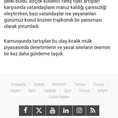
yankı buldu. Birçok kullanıcı fahiş fiyat artışları
karşısında vatandaşların maruz kaldığı çaresizliği
eleştirirken, bazı vatandaşlar ise yaşananları
günümüz konut krizinin trajikomik bir yansıması
olarak yorumladı.
Kamuoyunda tartışılan bu olay, kiralık mülk
piyasasında denetimlerin ve yasal sınırların önemini
bir kez daha gündeme taşıdı.
Anasayfa
Siyaset
Ekonomi
Türkiye
Dünya
Yaşam
Spor
Yazarlar
Spor
Künye
İletişim
Gizlilik İlkeleri