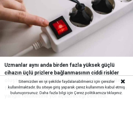
Uzmanlar aynı anda birden fazla yüksek güçlü
cihazın üçlü prizlere bağlanmasının ciddi riskler
oluşturabileceği konusunda uyarıda bulundu. Beş
Sitemizden en iyi şekilde faydalanabilmeniz için çerezler
kullanılmaktadır. Bu siteye giriş yaparak çerez kullanımını kabul etmiş
farklı elektrikli aletin tek bir üçlü prize takılmasının
bulunuyorsunuz. Daha fazla bilgi için
Çerez politikamıza
tıklayınız.
yangın tehlikesine yol açabileceği belirtildi.
Uzmanlar, ev ve iş yerlerinde yaygın olarak kullanılan
üçlü prizlerin bilinçsiz kullanımının ciddi riskler
doğurabileceği konusunda uyarıyor. Özellikle yüksek
güç tüketen bazı cihazların üçlü prizlere bağlanması,