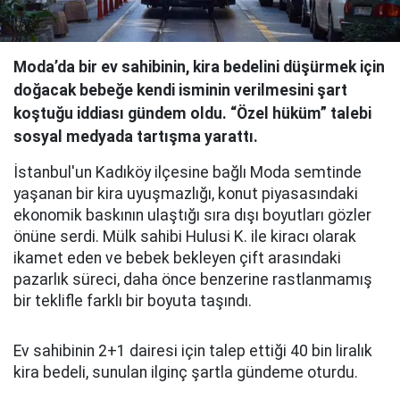
Moda’da bir ev sahibinin, kira bedelini düşürmek için
doğacak bebeğe kendi isminin verilmesini şart
koştuğu iddiası gündem oldu. “Özel hüküm” talebi
sosyal medyada tartışma yarattı.
İstanbul'un Kadıköy ilçesine bağlı Moda semtinde
yaşanan bir kira uyuşmazlığı, konut piyasasındaki
ekonomik baskının ulaştığı sıra dışı boyutları gözler
önüne serdi. Mülk sahibi Hulusi K. ile kiracı olarak
ikamet eden ve bebek bekleyen çift arasındaki
pazarlık süreci, daha önce benzerine rastlanmamış
bir teklifle farklı bir boyuta taşındı.
Ev sahibinin 2+1 dairesi için talep ettiği 40 bin liralık
kira bedeli, sunulan ilginç şartla gündeme oturdu.