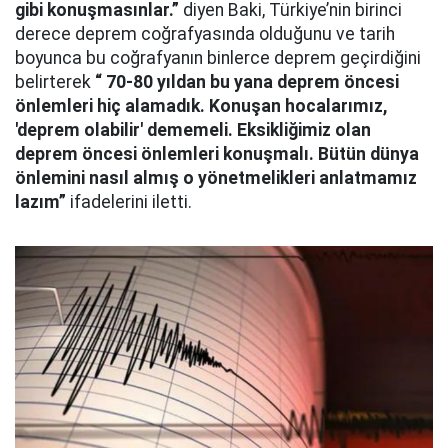
gibi konuşmasınlar.”
diyen Baki, Türkiye’nin birinci
derece deprem coğrafyasında olduğunu ve tarih
boyunca bu coğrafyanın binlerce deprem geçirdiğini
belirterek
“ 70-80 yıldan bu yana deprem öncesi
önlemleri hiç alamadık. Konuşan hocalarımız,
'deprem olabilir' dememeli. Eksikliğimiz olan
deprem öncesi önlemleri konuşmalı. Bütün dünya
önlemini nasıl almış o yönetmelikleri anlatmamız
lazım”
ifadelerini iletti.