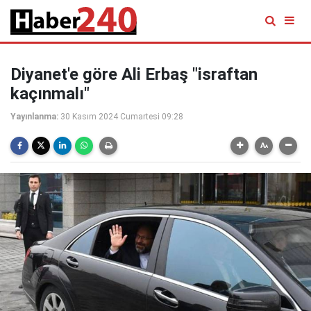
Diyanet'e göre Ali Erbaş "israftan
kaçınmalı"
Yayınlanma:
30 Kasım 2024 Cumartesi 09:28