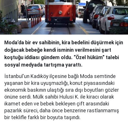
Moda’da bir ev sahibinin, kira bedelini düşürmek için
doğacak bebeğe kendi isminin verilmesini şart
koştuğu iddiası gündem oldu. “Özel hüküm” talebi
sosyal medyada tartışma yarattı.
İstanbul'un Kadıköy ilçesine bağlı Moda semtinde
yaşanan bir kira uyuşmazlığı, konut piyasasındaki
ekonomik baskının ulaştığı sıra dışı boyutları gözler
önüne serdi. Mülk sahibi Hulusi K. ile kiracı olarak
ikamet eden ve bebek bekleyen çift arasındaki
pazarlık süreci, daha önce benzerine rastlanmamış
bir teklifle farklı bir boyuta taşındı.