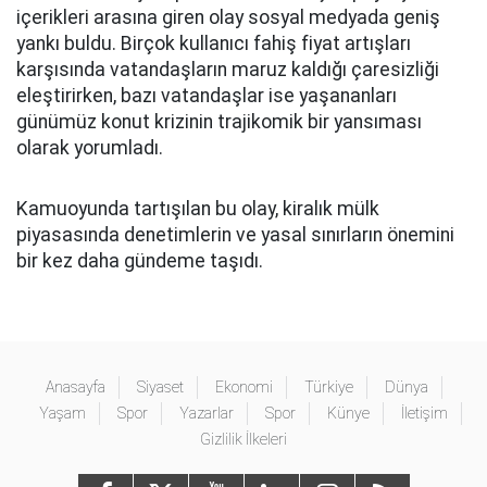
içerikleri arasına giren olay sosyal medyada geniş
yankı buldu. Birçok kullanıcı fahiş fiyat artışları
karşısında vatandaşların maruz kaldığı çaresizliği
eleştirirken, bazı vatandaşlar ise yaşananları
günümüz konut krizinin trajikomik bir yansıması
olarak yorumladı.
Kamuoyunda tartışılan bu olay, kiralık mülk
piyasasında denetimlerin ve yasal sınırların önemini
bir kez daha gündeme taşıdı.
Anasayfa
Siyaset
Ekonomi
Türkiye
Dünya
Yaşam
Spor
Yazarlar
Spor
Künye
İletişim
Gizlilik İlkeleri