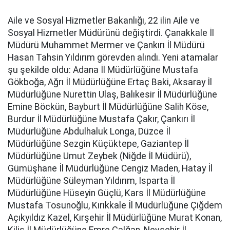
Aile ve Sosyal Hizmetler Bakanlığı, 22 ilin Aile ve
Sosyal Hizmetler Müdürünü değiştirdi. Çanakkale İl
Müdürü Muhammet Mermer ve Çankırı İl Müdürü
Hasan Tahsin Yıldırım görevden alındı. Yeni atamalar
şu şekilde oldu: Adana İl Müdürlüğüne Mustafa
Gökboğa, Ağrı İl Müdürlüğüne Ertaç Baki, Aksaray İl
Müdürlüğüne Nurettin Ulaş, Balıkesir İl Müdürlüğüne
Emine Böckün, Bayburt İl Müdürlüğüne Salih Köse,
Burdur İl Müdürlüğüne Mustafa Çakır, Çankırı İl
Müdürlüğüne Abdulhaluk Longa, Düzce İl
Müdürlüğüne Sezgin Küçüktepe, Gaziantep İl
Müdürlüğüne Umut Zeybek (Niğde İl Müdürü),
Gümüşhane İl Müdürlüğüne Cengiz Maden, Hatay İl
Müdürlüğüne Süleyman Yıldırım, Isparta İl
Müdürlüğüne Hüseyin Güçlü, Kars İl Müdürlüğüne
Mustafa Tosunoğlu, Kırıkkale İl Müdürlüğüne Çiğdem
Açıkyıldız Kazel, Kırşehir İl Müdürlüğüne Murat Konan,
Kilis İl Müdürlüğüne Emre Çalğan, Nevşehir İl