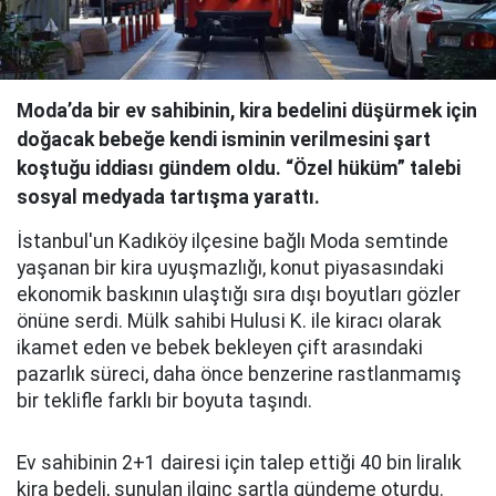
Moda’da bir ev sahibinin, kira bedelini düşürmek için
doğacak bebeğe kendi isminin verilmesini şart
koştuğu iddiası gündem oldu. “Özel hüküm” talebi
sosyal medyada tartışma yarattı.
İstanbul'un Kadıköy ilçesine bağlı Moda semtinde
yaşanan bir kira uyuşmazlığı, konut piyasasındaki
ekonomik baskının ulaştığı sıra dışı boyutları gözler
önüne serdi. Mülk sahibi Hulusi K. ile kiracı olarak
ikamet eden ve bebek bekleyen çift arasındaki
pazarlık süreci, daha önce benzerine rastlanmamış
bir teklifle farklı bir boyuta taşındı.
Ev sahibinin 2+1 dairesi için talep ettiği 40 bin liralık
kira bedeli, sunulan ilginç şartla gündeme oturdu.