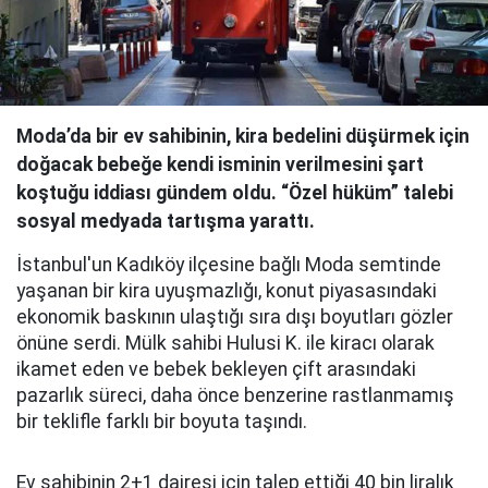
Moda’da bir ev sahibinin, kira bedelini düşürmek için
doğacak bebeğe kendi isminin verilmesini şart
koştuğu iddiası gündem oldu. “Özel hüküm” talebi
sosyal medyada tartışma yarattı.
İstanbul'un Kadıköy ilçesine bağlı Moda semtinde
yaşanan bir kira uyuşmazlığı, konut piyasasındaki
ekonomik baskının ulaştığı sıra dışı boyutları gözler
önüne serdi. Mülk sahibi Hulusi K. ile kiracı olarak
ikamet eden ve bebek bekleyen çift arasındaki
pazarlık süreci, daha önce benzerine rastlanmamış
bir teklifle farklı bir boyuta taşındı.
Ev sahibinin 2+1 dairesi için talep ettiği 40 bin liralık