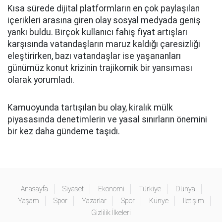
Kısa sürede dijital platformların en çok paylaşılan
içerikleri arasına giren olay sosyal medyada geniş
yankı buldu. Birçok kullanıcı fahiş fiyat artışları
karşısında vatandaşların maruz kaldığı çaresizliği
eleştirirken, bazı vatandaşlar ise yaşananları
günümüz konut krizinin trajikomik bir yansıması
olarak yorumladı.
Kamuoyunda tartışılan bu olay, kiralık mülk
piyasasında denetimlerin ve yasal sınırların önemini
bir kez daha gündeme taşıdı.
Anasayfa
Siyaset
Ekonomi
Türkiye
Dünya
Yaşam
Spor
Yazarlar
Spor
Künye
İletişim
Gizlilik İlkeleri