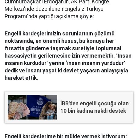
Cumhurbaşkanı Erdoğan'ın, AK Parti Kongre
Merkezi'nde düzenlenen Engelsiz Türkiye
Programı'nda yaptığı açıklama şöyle:
Engelli kardeşlerimizin sorunlarının çözümü
noktasında, en önemli husus, bu konuyu her
fırsatta gündeme taşımak suretiyle toplumsal
hassasiyetin gerilemesine izin vermemektir. ‘İnsan
insanın kurdudur’ yerine ‘insan insanın yurdudur’
dedik ve insanı yaşat ki devlet yaşasın anlayışıyla
hareket ettik.
İBB'den engelli çocuğu olan
10 bin kadına nakdi destek
Engelli kardeşlerime bir müjde vermek istiyorum;