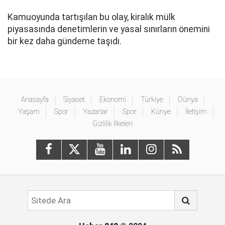
Kamuoyunda tartışılan bu olay, kiralık mülk
piyasasında denetimlerin ve yasal sınırların önemini
bir kez daha gündeme taşıdı.
Anasayfa
Siyaset
Ekonomi
Türkiye
Dünya
Yaşam
Spor
Yazarlar
Spor
Künye
İletişim
Gizlilik İlkeleri