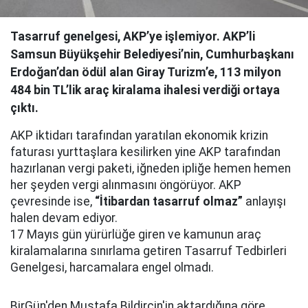
Tasarruf genelgesi, AKP’ye işlemiyor. AKP’li
Samsun Büyükşehir Belediyesi’nin, Cumhurbaşkanı
Erdoğan’dan ödül alan Giray Turizm’e, 113 milyon
484 bin TL’lik araç kiralama ihalesi verdiği ortaya
çıktı.
AKP iktidarı tarafından yaratılan ekonomik krizin
faturası yurttaşlara kesilirken yine AKP tarafından
hazırlanan vergi paketi, iğneden ipliğe hemen hemen
her şeyden vergi alınmasını öngörüyor. AKP
çevresinde ise,
“İtibardan tasarruf olmaz”
anlayışı
halen devam ediyor.
17 Mayıs gün yürürlüğe giren ve kamunun araç
kiralamalarına sınırlama getiren Tasarruf Tedbirleri
Genelgesi, harcamalara engel olmadı.
BirGün'den Mustafa Bildircin'in aktardığına göre,