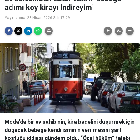
adımı koy kirayı indireyim'
Yayınlanma:
28 Nisan 2026 Salı 17:09
Moda’da bir ev sahibinin, kira bedelini düşürmek için
doğacak bebeğe kendi isminin verilmesini şart
koştuğu iddiası gündem oldu. “Özel hüküm” talebi