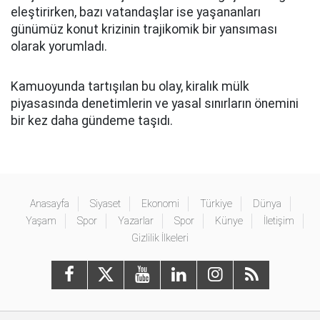
eleştirirken, bazı vatandaşlar ise yaşananları
günümüz konut krizinin trajikomik bir yansıması
olarak yorumladı.
Kamuoyunda tartışılan bu olay, kiralık mülk
piyasasında denetimlerin ve yasal sınırların önemini
bir kez daha gündeme taşıdı.
Anasayfa
Siyaset
Ekonomi
Türkiye
Dünya
Yaşam
Spor
Yazarlar
Spor
Künye
İletişim
Gizlilik İlkeleri