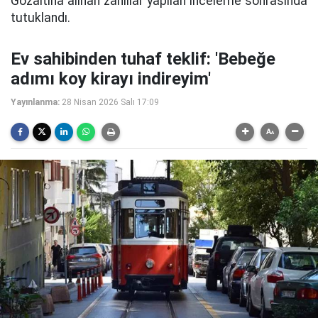
Gözaltına alınan zanlılar yapılan inceleme sonrasında
tutuklandı.
Ev sahibinden tuhaf teklif: 'Bebeğe
adımı koy kirayı indireyim'
Yayınlanma:
28 Nisan 2026 Salı 17:09