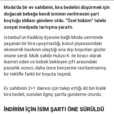
Moda’da bir ev sahibinin, kira bedelini düşürmek için
doğacak bebeğe kendi isminin verilmesini şart
koştuğu iddiası gündem oldu. “Özel hüküm” talebi
sosyal medyada tartışma yarattı.
İstanbul'un Kadıköy ilçesine bağlı Moda semtinde
yaşanan bir kira uyuşmazlığı, konut piyasasındaki
ekonomik baskının ulaştığı sıra dışı boyutları gözler
önüne serdi. Mülk sahibi Hulusi K. ile kiracı olarak
ikamet eden ve bebek bekleyen çift arasındaki
pazarlık süreci, daha önce benzerine rastlanmamış
bir teklifle farklı bir boyuta taşındı.
Ev sahibinin 2+1 dairesi için talep ettiği 40 bin liralık
kira bedeli, sunulan ilginç şartla gündeme oturdu.
İNDİRİM İÇİN İSİM ŞARTI ÖNE SÜRÜLDÜ