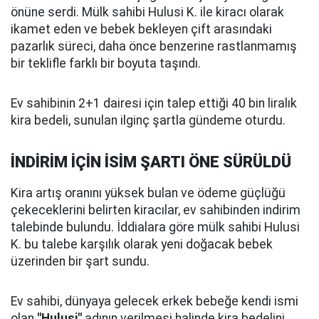
önüne serdi. Mülk sahibi Hulusi K. ile kiracı olarak
ikamet eden ve bebek bekleyen çift arasındaki
pazarlık süreci, daha önce benzerine rastlanmamış
bir teklifle farklı bir boyuta taşındı.
Ev sahibinin 2+1 dairesi için talep ettiği 40 bin liralık
kira bedeli, sunulan ilginç şartla gündeme oturdu.
İNDİRİM İÇİN İSİM ŞARTI ÖNE SÜRÜLDÜ
Kira artış oranını yüksek bulan ve ödeme güçlüğü
çekeceklerini belirten kiracılar, ev sahibinden indirim
talebinde bulundu. İddialara göre mülk sahibi Hulusi
K. bu talebe karşılık olarak yeni doğacak bebek
üzerinden bir şart sundu.
Ev sahibi, dünyaya gelecek erkek bebeğe kendi ismi
olan
"Hulusi"
adının verilmesi halinde kira bedelini