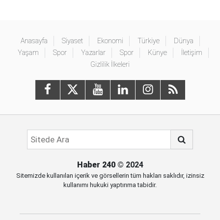
Anasayfa
Siyaset
Ekonomi
Türkiye
Dünya
Yaşam
Spor
Yazarlar
Spor
Künye
İletişim
Gizlilik İlkeleri
Haber 240
© 2024
Sitemizde kullanılan içerik ve görsellerin tüm hakları saklıdır, izinsiz
kullanımı hukuki yaptırıma tabidir.