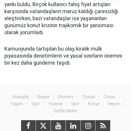
yankı buldu. Birçok kullanıcı fahiş fiyat artışları
karşısında vatandaşların maruz kaldığı çaresizliği
eleştirirken, bazı vatandaşlar ise yaşananları
günümüz konut krizinin trajikomik bir yansıması
olarak yorumladı.
Kamuoyunda tartışılan bu olay, kiralık mülk
piyasasında denetimlerin ve yasal sınırların önemini
bir kez daha gündeme taşıdı.
Anasayfa
Siyaset
Ekonomi
Türkiye
Dünya
Yaşam
Spor
Yazarlar
Spor
Künye
İletişim
Gizlilik İlkeleri