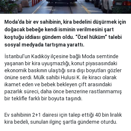
Moda’da bir ev sahibinin, kira bedelini düşürmek için
doğacak bebeğe kendi isminin verilmesini şart
koştuğu iddiası gündem oldu. “Özel hüküm” talebi
sosyal medyada tartışma yarattı.
İstanbul'un Kadıköy ilçesine bağlı Moda semtinde
yaşanan bir kira uyuşmazlığı, konut piyasasındaki
ekonomik baskının ulaştığı sıra dışı boyutları gözler
önüne serdi. Mülk sahibi Hulusi K. ile kiracı olarak
ikamet eden ve bebek bekleyen çift arasındaki
pazarlık süreci, daha önce benzerine rastlanmamış
bir teklifle farklı bir boyuta taşındı.
Ev sahibinin 2+1 dairesi için talep ettiği 40 bin liralık
kira bedeli, sunulan ilginç şartla gündeme oturdu.