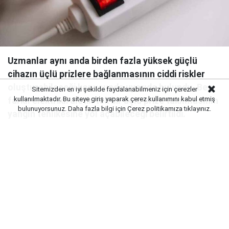
Uzmanlar aynı anda birden fazla yüksek güçlü
cihazın üçlü prizlere bağlanmasının ciddi riskler
oluşturabileceği konusunda uyarıda bulundu. Beş
Sitemizden en iyi şekilde faydalanabilmeniz için çerezler
kullanılmaktadır. Bu siteye giriş yaparak çerez kullanımını kabul etmiş
farklı elektrikli aletin tek bir üçlü prize takılmasının
bulunuyorsunuz. Daha fazla bilgi için
Çerez politikamıza
tıklayınız.
yangın tehlikesine yol açabileceği belirtildi.
Uzmanlar, ev ve iş yerlerinde yaygın olarak kullanılan
üçlü prizlerin bilinçsiz kullanımının ciddi riskler
doğurabileceği konusunda uyarıyor. Özellikle yüksek
güç tüketen bazı cihazların üçlü prizlere bağlanması,
yangın ve elektrik arızası ihtimalini artırıyor.
YÜKSEK GÜÇ TÜKETEN CİHAZLAR RİSK
OLUŞTURUYOR