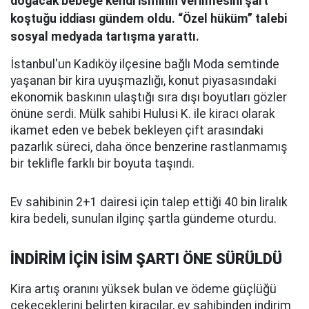
doğacak bebeğe kendi isminin verilmesini şart
koştuğu iddiası gündem oldu. “Özel hüküm” talebi
sosyal medyada tartışma yarattı.
İstanbul'un Kadıköy ilçesine bağlı Moda semtinde
yaşanan bir kira uyuşmazlığı, konut piyasasındaki
ekonomik baskının ulaştığı sıra dışı boyutları gözler
önüne serdi. Mülk sahibi Hulusi K. ile kiracı olarak
ikamet eden ve bebek bekleyen çift arasındaki
pazarlık süreci, daha önce benzerine rastlanmamış
bir teklifle farklı bir boyuta taşındı.
Ev sahibinin 2+1 dairesi için talep ettiği 40 bin liralık
kira bedeli, sunulan ilginç şartla gündeme oturdu.
İNDİRİM İÇİN İSİM ŞARTI ÖNE SÜRÜLDÜ
Kira artış oranını yüksek bulan ve ödeme güçlüğü
çekeceklerini belirten kiracılar, ev sahibinden indirim