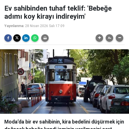
Ev sahibinden tuhaf teklif: 'Bebeğe
adımı koy kirayı indireyim'
Yayınlanma:
28 Nisan 2026 Salı 17:09
Moda’da bir ev sahibinin, kira bedelini düşürmek için