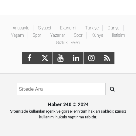
Anasayfa
Siyaset
Ekonomi
Türkiye
Dünya
Yaşam
Spor
Yazarlar
Spor
Künye
İletişim
Gizlilik İlkeleri
Haber 240
© 2024
Sitemizde kullanılan içerik ve görsellerin tüm hakları saklıdır, izinsiz
kullanımı hukuki yaptırıma tabidir.