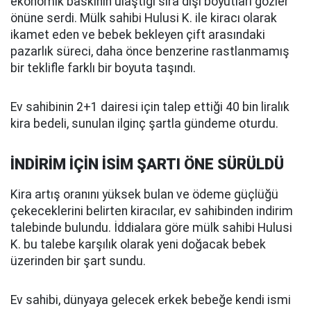
ekonomik baskının ulaştığı sıra dışı boyutları gözler
önüne serdi. Mülk sahibi Hulusi K. ile kiracı olarak
ikamet eden ve bebek bekleyen çift arasındaki
pazarlık süreci, daha önce benzerine rastlanmamış
bir teklifle farklı bir boyuta taşındı.
Ev sahibinin 2+1 dairesi için talep ettiği 40 bin liralık
kira bedeli, sunulan ilginç şartla gündeme oturdu.
İNDİRİM İÇİN İSİM ŞARTI ÖNE SÜRÜLDÜ
Kira artış oranını yüksek bulan ve ödeme güçlüğü
çekeceklerini belirten kiracılar, ev sahibinden indirim
talebinde bulundu. İddialara göre mülk sahibi Hulusi
K. bu talebe karşılık olarak yeni doğacak bebek
üzerinden bir şart sundu.
Ev sahibi, dünyaya gelecek erkek bebeğe kendi ismi