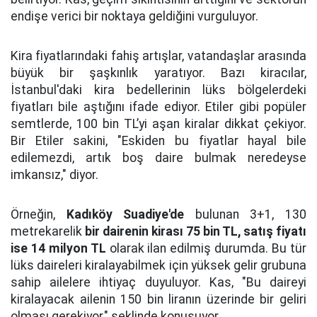
endişe verici bir noktaya geldiğini vurguluyor.
Kira fiyatlarındaki fahiş artışlar, vatandaşlar arasında
büyük bir şaşkınlık yaratıyor. Bazı kiracılar,
İstanbul'daki kira bedellerinin lüks bölgelerdeki
fiyatları bile aştığını ifade ediyor. Etiler gibi popüler
semtlerde, 100 bin TL’yi aşan kiralar dikkat çekiyor.
Bir Etiler sakini, "Eskiden bu fiyatlar hayal bile
edilemezdi, artık boş daire bulmak neredeyse
imkansız," diyor.
Örneğin,
Kadıköy Suadiye'de
bulunan 3+1, 130
metrekarelik
bir dairenin kirası 75 bin TL, satış fiyatı
ise 14 milyon TL
olarak ilan edilmiş durumda. Bu tür
lüks daireleri kiralayabilmek için yüksek gelir grubuna
sahip ailelere ihtiyaç duyuluyor. Kas, "Bu daireyi
kiralayacak ailenin 150 bin liranın üzerinde bir geliri
olması gerekiyor," şeklinde konuşuyor.