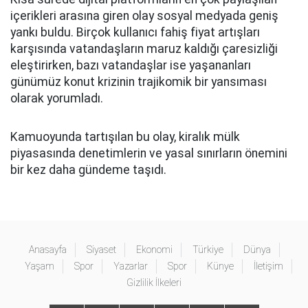
içerikleri arasına giren olay sosyal medyada geniş
yankı buldu. Birçok kullanıcı fahiş fiyat artışları
karşısında vatandaşların maruz kaldığı çaresizliği
eleştirirken, bazı vatandaşlar ise yaşananları
günümüz konut krizinin trajikomik bir yansıması
olarak yorumladı.
Kamuoyunda tartışılan bu olay, kiralık mülk
piyasasında denetimlerin ve yasal sınırların önemini
bir kez daha gündeme taşıdı.
Anasayfa
Siyaset
Ekonomi
Türkiye
Dünya
Yaşam
Spor
Yazarlar
Spor
Künye
İletişim
Gizlilik İlkeleri