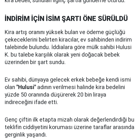
kira bedeli, sunulan ilginç şartla gündeme oturdu.
İNDİRİM İÇİN İSİM ŞARTI ÖNE SÜRÜLDÜ
Kira artış oranını yüksek bulan ve ödeme güçlüğü
çekeceklerini belirten kiracılar, ev sahibinden indirim
talebinde bulundu. İddialara göre mülk sahibi Hulusi
K. bu talebe karşılık olarak yeni doğacak bebek
üzerinden bir şart sundu.
Ev sahibi, dünyaya gelecek erkek bebeğe kendi ismi
olan
"Hulusi"
adının verilmesi halinde kira bedelini
yüzde 50 oranında düşürerek 20 bin liraya
indireceğini ifade etti.
Genç çiftin ilk etapta mizah olarak değerlendirdiği bu
teklifin ciddiyetini koruması üzerine taraflar arasında
gerginlik yaşandı.