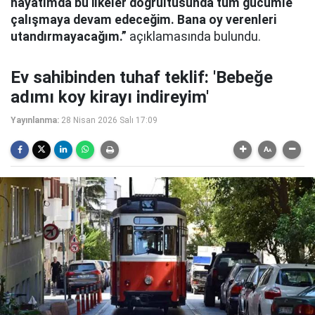
hayatımda bu ilkeler doğrultusunda tüm gücümle
çalışmaya devam edeceğim. Bana oy verenleri
utandırmayacağım.”
açıklamasında bulundu.
Ev sahibinden tuhaf teklif: 'Bebeğe
adımı koy kirayı indireyim'
Yayınlanma:
28 Nisan 2026 Salı 17:09