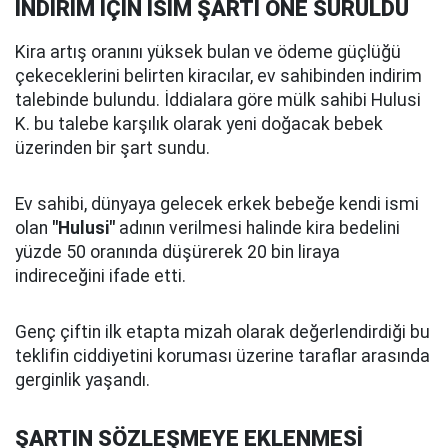
İNDİRİM İÇİN İSİM ŞARTI ÖNE SÜRÜLDÜ
Kira artış oranını yüksek bulan ve ödeme güçlüğü
çekeceklerini belirten kiracılar, ev sahibinden indirim
talebinde bulundu. İddialara göre mülk sahibi Hulusi
K. bu talebe karşılık olarak yeni doğacak bebek
üzerinden bir şart sundu.
Ev sahibi, dünyaya gelecek erkek bebeğe kendi ismi
olan
"Hulusi"
adının verilmesi halinde kira bedelini
yüzde 50 oranında düşürerek 20 bin liraya
indireceğini ifade etti.
Genç çiftin ilk etapta mizah olarak değerlendirdiği bu
teklifin ciddiyetini koruması üzerine taraflar arasında
gerginlik yaşandı.
ŞARTIN SÖZLEŞMEYE EKLENMESİ