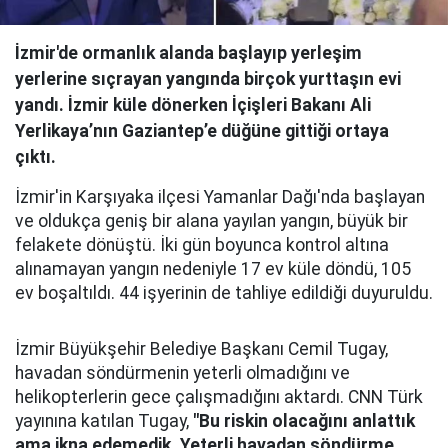
İzmir'de ormanlık alanda başlayıp yerleşim
yerlerine sıçrayan yangında birçok yurttaşın evi
yandı. İzmir küle dönerken İçişleri Bakanı Ali
Yerlikaya’nın Gaziantep’e düğüne gittiği ortaya
çıktı.
İzmir'in Karşıyaka ilçesi Yamanlar Dağı'nda başlayan
ve oldukça geniş bir alana yayılan yangın, büyük bir
felakete dönüştü. İki gün boyunca kontrol altına
alınamayan yangın nedeniyle 17 ev küle döndü, 105
ev boşaltıldı. 44 işyerinin de tahliye edildiği duyuruldu.
İzmir Büyükşehir Belediye Başkanı Cemil Tugay,
havadan söndürmenin yeterli olmadığını ve
helikopterlerin gece çalışmadığını aktardı. CNN Türk
yayınına katılan Tugay,
"Bu riskin olacağını anlattık
ama ikna edemedik. Yeterli havadan söndürme