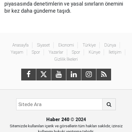
piyasasında denetimlerin ve yasal sınırların önemini
bir kez daha gündeme taşıdı.
Anasayfa
Siyaset
Ekonomi
Türkiye
Dünya
Yaşam
Spor
Yazarlar
Spor
Künye
İletişim
Gizlilik İlkeleri
Haber 240
© 2024
Sitemizde kullanılan içerik ve görsellerin tüm hakları saklıdır, izinsiz
kullanımı hukuki yaptırıma tabidir.